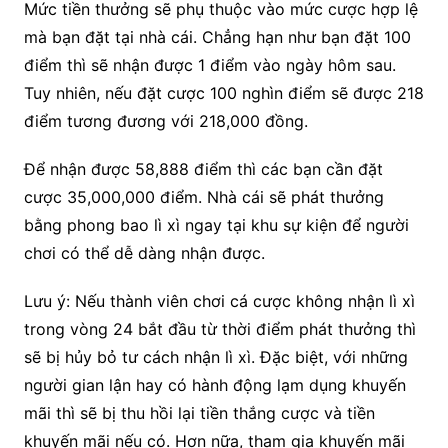
Mức tiền thưởng sẽ phụ thuộc vào mức cược hợp lệ
mà bạn đặt tại nhà cái. Chẳng hạn như bạn đặt 100
điểm thì sẽ nhận được 1 điểm vào ngày hôm sau.
Tuy nhiên, nếu đặt cược 100 nghìn điểm sẽ được 218
điểm tương đương với 218,000 đồng.
Để nhận được 58,888 điểm thì các bạn cần đặt
cược 35,000,000 điểm. Nhà cái sẽ phát thưởng
bằng phong bao lì xì ngay tại khu sự kiện để người
chơi có thể dễ dàng nhận được.
Lưu ý: Nếu thành viên chơi cá cược không nhận lì xì
trong vòng 24 bắt đầu từ thời điểm phát thưởng thì
sẽ bị hủy bỏ tư cách nhận lì xì. Đặc biệt, với những
người gian lận hay có hành động lạm dụng khuyến
mãi thì sẽ bị thu hồi lại tiền thắng cược và tiền
khuyến mãi nếu có. Hơn nữa, tham gia khuyến mãi