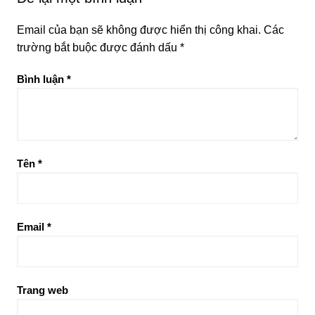
Email của bạn sẽ không được hiển thị công khai.
Các
trường bắt buộc được đánh dấu
*
Bình luận
*
Tên
*
Email
*
Trang web