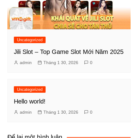
Uncategorized
Jili Slot – Top Game Slot Mới Năm 2025
admin
Tháng 1 30, 2026
0
Uncategorized
Hello world!
admin
Tháng 1 30, 2026
0
Để lại một bình luận