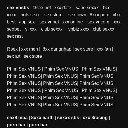
sex vnsbs
t3sex net
xxx date
sane sexxx
bco
xxxx
hots sexx
sex store
sex town
8xxx porn
vlxx
best
app sêx
sex vnnet
xxx online
sex vncom
xxx
seobet
vi xxx
club sexxx
vnbiz xxxx
club sexxx
sex rest
t3sex
|
xxx men
|
8xx dangnhap
|
sex store
|
xxx fan
|
sex art
|
sex store
Phim Sex VNUS
|
Phim Sex VNUS
|
Phim Sex VNUS
|
Phim Sex VNUS
|
Phim Sex VNUS
|
Phim Sex VNUS
|
Phim Sex VNUS
|
Phim Sex VNUS
|
Phim Sex VNUS
|
Phim Sex VNUS
|
Phim Sex VNUS
|
Phim Sex VNUS
|
Phim Sex VNUS
|
Phim Sex VNUS
|
Phim Sex VNUS
|
Phim Sex VNUS
|
Phim Sex VNUS
|
Phim Sex VNUS
|
sex8 mba
|
8xxx earth
|
sexxx sbs
|
xxx 8racing
|
porn bar
|
porn bar