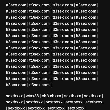
tt3sex com
|
tt3sex com
|
tt3sex com
|
tt3sex com
|
tt3sex com
|
tt3sex com
|
tt3sex com
|
tt3sex com
|
tt3sex com
|
tt3sex com
|
tt3sex com
|
tt3sex com
|
tt3sex com
|
tt3sex com
|
tt3sex com
|
tt3sex com
|
tt3sex com
|
tt3sex com
|
tt3sex com
|
tt3sex com
|
tt3sex com
|
tt3sex com
|
tt3sex com
|
tt3sex com
|
tt3sex com
|
tt3sex com
|
tt3sex com
|
tt3sex com
|
tt3sex com
|
tt3sex com
|
tt3sex com
|
tt3sex com
|
tt3sex com
|
tt3sex com
|
tt3sex com
|
tt3sex com
|
tt3sex com
|
tt3sex com
|
tt3sex com
|
tt3sex com
|
tt3sex com
|
tt3sex com
|
tt3sex com
|
tt3sex com
|
tt3sex com
|
tt3sex com
|
tt3sex com
|
tt3sex com
|
tt3sex com
|
tt3sex com
|
tt3sex com
|
tt3sex com
|
tt3sex com
|
tt3sex com
|
sextbxxx
|
wtxx88
|
chó chxxx
|
sextbxxx
|
sextbxxx
|
sextbxxx
|
sextbxxx
|
sextbxxx
|
sextbxxx
|
sextbxxx
|
sextbxxx
|
sextbxxx
|
sextbxxx
|
sextbxxx
|