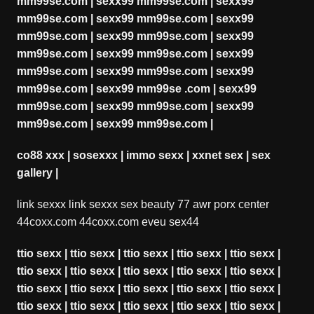
mm99se.com
|
sexx99 mm99se.com
|
sexx99
mm99se.com
|
sexx99 mm99se.com
|
sexx99
mm99se.com
|
sexx99 mm99se.com
|
sexx99
mm99se.com
|
sexx99 mm99se.com
|
sexx99
mm99se.com
|
sexx99 mm99se.com
|
sexx99
mm99se.com
|
sexx99 mm99se .com
|
sexx99
mm99se.com
|
sexx99 mm99se.com
|
sexx99
mm99se.com
|
sexx99 mm99se.com
|
co88 xxx
|
sosexxx
|
immo sexx
|
xxnet sex
|
sex
gallery
|
link sexxx
link sexxx
sex beauty
77 awr
porx center
44coxx.com
44coxx.com
eveu sex44
ttio sexx
|
ttio sexx
|
ttio sexx
|
ttio sexx
|
ttio sexx
|
ttio sexx
|
ttio sexx
|
ttio sexx
|
ttio sexx
|
ttio sexx
|
ttio sexx
|
ttio sexx
|
ttio sexx
|
ttio sexx
|
ttio sexx
|
ttio sexx
|
ttio sexx
|
ttio sexx
|
ttio sexx
|
ttio sexx
|