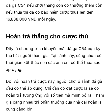
đá gà C54 nếu chơi thắng còn có thưởng thêm còn
nếu thua thì đã có bảo hiểm cược thua lên đến
16,888,000 VND mỗi ngày.
Hoàn trả thẳng cho cược thủ
Đây là chương trình khuyến mãi đá gà
C54
cực kỳ
thu hút người tham gia. Tại sảnh này, cũng chưa có
thời gian kết thúc nên các anh em có thể thỏa sức
áp dụng.
Đối với hoàn trả cược này, người chơi ở sảnh đá gà
đều có thể áp dụng. Chỉ cần có đặt cược là sẽ có
hoàn trả tương ứng với số tiền mà mình bỏ ra. Tham
gia càng nhiều thì phần thưởng của nhà cái hoàn lại
cũng càng lớn.