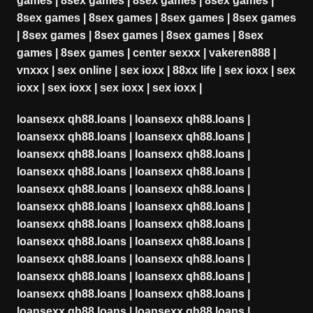
games
|
8sex games
|
8sex games
|
8sex games
|
8sex games
|
8sex games
|
8sex games
|
8sex games
|
8sex games
|
8sex games
|
8sex games
|
8sex
games
|
8sex games
|
center sexxx
|
vakeren888
|
vnxxx
|
sex online
|
sex ioxx
|
88xx life
|
sex ioxx
|
sex
ioxx
|
sex ioxx
|
sex ioxx
|
sex ioxx
|
loansexx qh88.loans
|
loansexx qh88.loans
|
loansexx qh88.loans
|
loansexx qh88.loans
|
loansexx qh88.loans
|
loansexx qh88.loans
|
loansexx qh88.loans
|
loansexx qh88.loans
|
loansexx qh88.loans
|
loansexx qh88.loans
|
loansexx qh88.loans
|
loansexx qh88.loans
|
loansexx qh88.loans
|
loansexx qh88.loans
|
loansexx qh88.loans
|
loansexx qh88.loans
|
loansexx qh88.loans
|
loansexx qh88.loans
|
loansexx qh88.loans
|
loansexx qh88.loans
|
loansexx qh88.loans
|
loansexx qh88.loans
|
loansexx qh88.loans
|
loansexx qh88.loans
|