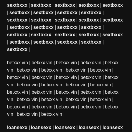
sextbxxx
|
sextbxxx
|
sextbxxx
|
sextbxxx
|
sextbxxx
|
sextbxxx
|
sextbxxx
|
sextbxxx
|
sextbxxx
|
sextbxxx
|
sextbxxx
|
sextbxxx
|
sextbxxx
|
sextbxxx
|
sextbxxx
|
sextbxxx
|
sextbxxx
|
sextbxxx
|
sextbxxx
|
sextbxxx
|
sextbxxx
|
sextbxxx
|
sextbxxx
|
sextbxxx
|
sextbxxx
|
sextbxxx
|
sextbxxx
|
sextbxxx
|
betxxx vin
|
betxxx vin
|
betxxx vin
|
betxxx vin
|
betxxx
vin
|
betxxx vin
|
betxxx vin
|
betxxx vin
|
betxxx vin
|
betxxx vin
|
betxxx vin
|
betxxx vin
|
betxxx vin
|
betxxx
vin
|
betxxx vin
|
betxxx vin
|
betxxx vin
|
betxxx vin
|
betxxx vin
|
betxxx vin
|
betxxx vin
|
betxxx vin
|
betxxx
vin
|
betxxx vin
|
betxxx vin
|
betxxx vin
|
betxxx vin
|
betxxx vin
|
betxxx vin
|
betxxx vin
|
betxxx vin
|
betxxx
vin
|
betxxx vin
|
betxxx vin
|
loansexx
|
loansexx
|
loansexx
|
loansexx
|
loansexx