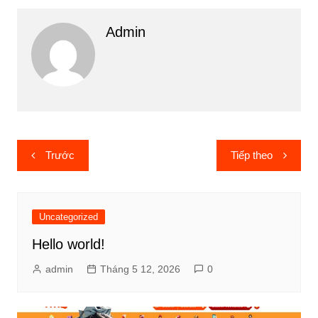
Admin
Điều
Trước
Tiếp theo
hướng
bài
viết
Uncategorized
Hello world!
admin
Tháng 5 12, 2026
0