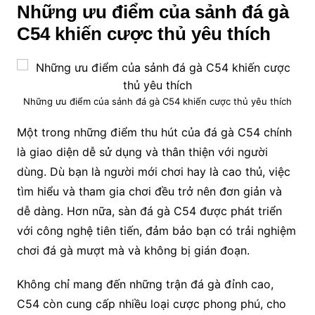
Những ưu điểm của sảnh đá gà
C54 khiến cược thủ yêu thích
Những ưu điểm của sảnh đá gà C54 khiến cược thủ yêu thích
Một trong những điểm thu hút của đá gà C54 chính
là giao diện dễ sử dụng và thân thiện với người
dùng. Dù bạn là người mới chơi hay là cao thủ, việc
tìm hiểu và tham gia chơi đều trở nên đơn giản và
dễ dàng. Hơn nữa, sàn đá gà C54 được phát triển
với công nghệ tiên tiến, đảm bảo bạn có trải nghiệm
chơi đá gà mượt mà và không bị gián đoạn.
Không chỉ mang đến những trận đá gà đỉnh cao,
C54 còn cung cấp nhiều loại cược phong phú, cho