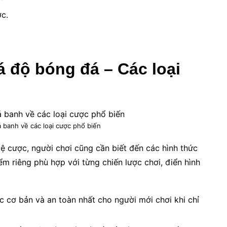
c.
á độ bóng đá – Các loại
 banh về các loại cược phổ biến
lệ cược, người chơi cũng cần biết đến các hình thức
m riêng phù hợp với từng chiến lược chơi, điển hình
c cơ bản và an toàn nhất cho người mới chơi khi chỉ