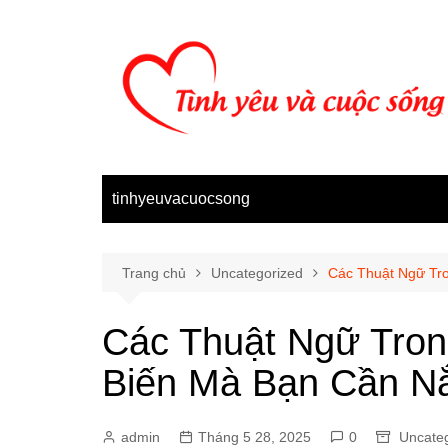
Chuyển
đến
phần
nội
dung
tinhyeuvacuocsong
Trang chủ
Uncategorized
Các Thuật Ngữ Tr
Các Thuật Ngữ Tro
Biến Mà Bạn Cần 
admin
Tháng 5 28, 2025
0
Uncate