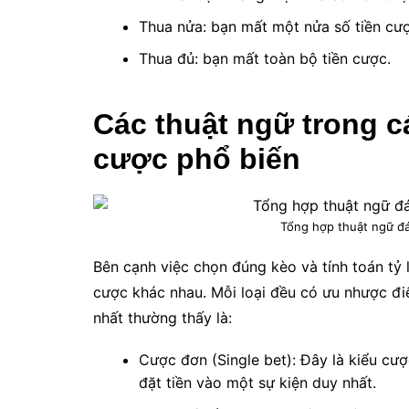
Thua nửa: bạn mất một nửa số tiền cượ
Thua đủ: bạn mất toàn bộ tiền cược.
Các thuật ngữ trong c
cược phổ biến
Tổng hợp thuật ngữ đá
Bên cạnh việc chọn đúng kèo và tính toán tỷ 
cược khác nhau. Mỗi loại đều có ưu nhược điể
nhất thường thấy là:
Cược đơn (Single bet): Đây là kiểu cượ
đặt tiền vào một sự kiện duy nhất.