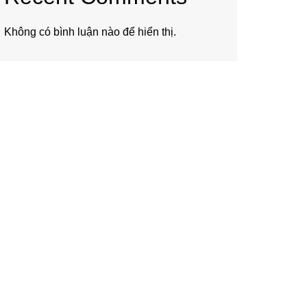
Không có bình luận nào để hiển thị.