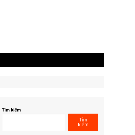
Tìm kiếm
Tìm
kiếm