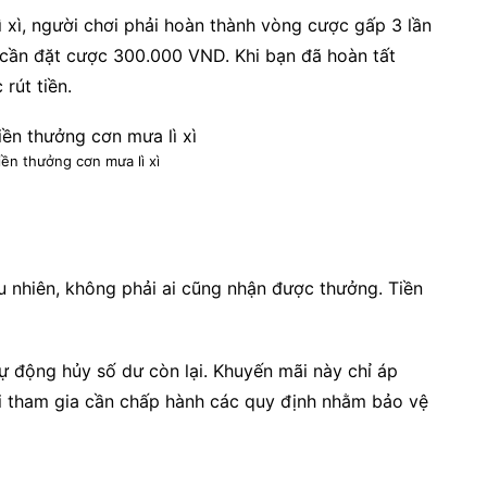
ì xì, người chơi phải hoàn thành vòng cược gấp 3 lần
 cần đặt cược 300.000 VND. Khi bạn đã hoàn tất
rút tiền.
iền thưởng cơn mưa lì xì
u nhiên, không phải ai cũng nhận được thưởng. Tiền
ự động hủy số dư còn lại. Khuyến mãi này chỉ áp
ời tham gia cần chấp hành các quy định nhằm bảo vệ