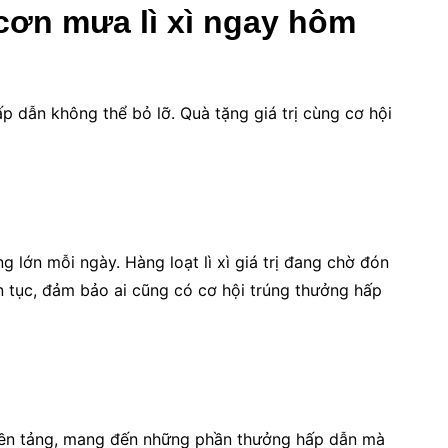
cơn mưa lì xì ngay hôm
ấp dẫn không thể bỏ lỡ. Quà tặng giá trị cùng cơ hội
g lớn mỗi ngày. Hàng loạt lì xì giá trị đang chờ đón
n tục, đảm bảo ai cũng có cơ hội trúng thưởng hấp
 nền tảng, mang đến những phần thưởng hấp dẫn mà