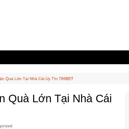
hận Quà Lớn Tại Nhà Cái Uy Tín 789BET
n Quà Lớn Tại Nhà Cái
gorized