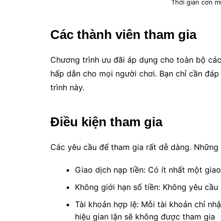
Thời gian cơn mư
Các thành viên tham gia
Chương trình ưu đãi áp dụng cho toàn bộ các
hấp dẫn cho mọi người chơi. Bạn chỉ cần đáp
trình này.
Điều kiện tham gia
Các yêu cầu để tham gia rất dễ dàng. Những t
Giao dịch nạp tiền: Có ít nhất một gia
Không giới hạn số tiền: Không yêu cầu s
Tài khoản hợp lệ: Mỗi tài khoản chỉ nh
hiệu gian lận sẽ không được tham gia