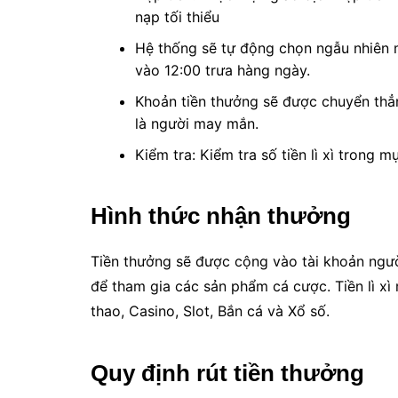
nạp tối thiểu
Hệ thống sẽ tự động chọn ngẫu nhiên m
vào 12:00 trưa hàng ngày.
Khoản tiền thưởng sẽ được chuyển thẳ
là người may mắn.
Kiểm tra: Kiểm tra số tiền lì xì trong 
Hình thức nhận thưởng
Tiền thưởng sẽ được cộng vào tài khoản người
để tham gia các sản phẩm cá cược. Tiền lì xì 
thao, Casino, Slot, Bắn cá và Xổ số.
Quy định rút tiền thưởng