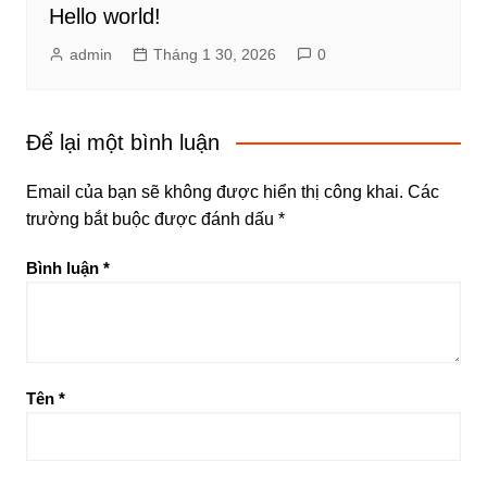
Hello world!
admin
Tháng 1 30, 2026
0
Để lại một bình luận
Email của bạn sẽ không được hiển thị công khai.
Các
trường bắt buộc được đánh dấu
*
Bình luận
*
Tên
*