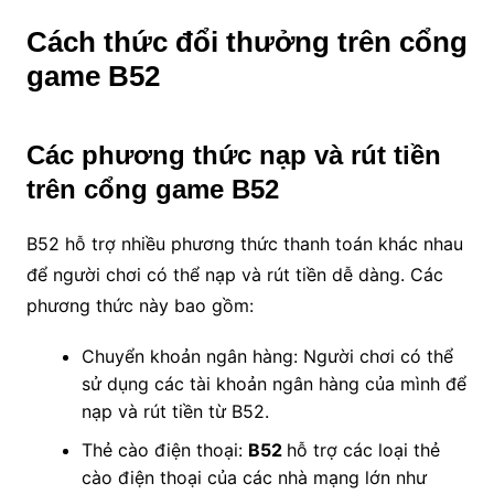
Cách thức đổi thưởng trên cổng
game B52
Các phương thức nạp và rút tiền
trên cổng game B52
B52 hỗ trợ nhiều phương thức thanh toán khác nhau
để người chơi có thể nạp và rút tiền dễ dàng. Các
phương thức này bao gồm:
Chuyển khoản ngân hàng: Người chơi có thể
sử dụng các tài khoản ngân hàng của mình để
nạp và rút tiền từ B52.
Thẻ cào điện thoại:
B52
hỗ trợ các loại thẻ
cào điện thoại của các nhà mạng lớn như