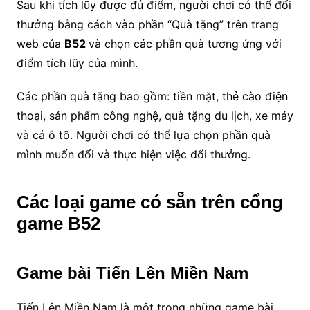
Sau khi tích lũy được đủ điểm, người chơi có thể đổi
thưởng bằng cách vào phần “Quà tặng” trên trang
web của
B52
và chọn các phần quà tương ứng với
điểm tích lũy của mình.
Các phần quà tặng bao gồm: tiền mặt, thẻ cào điện
thoại, sản phẩm công nghệ, quà tặng du lịch, xe máy
và cả ô tô. Người chơi có thể lựa chọn phần quà
mình muốn đổi và thực hiện việc đổi thưởng.
Các loại game có sẵn trên cổng
game B52
Game bài Tiến Lên Miền Nam
Tiến Lên Miền Nam là một trong những game bài