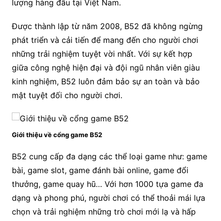
lượng hàng đầu tại Việt Nam.
Được thành lập từ năm 2008, B52 đã không ngừng
phát triển và cải tiến để mang đến cho người chơi
những trải nghiệm tuyệt vời nhất. Với sự kết hợp
giữa công nghệ hiện đại và đội ngũ nhân viên giàu
kinh nghiệm, B52 luôn đảm bảo sự an toàn và bảo
mật tuyệt đối cho người chơi.
Giới thiệu về cổng game B52
B52 cung cấp đa dạng các thể loại game như: game
bài, game slot, game đánh bài online, game đổi
thưởng, game quay hũ… Với hơn 1000 tựa game đa
dạng và phong phú, người chơi có thể thoải mái lựa
chọn và trải nghiệm những trò chơi mới lạ và hấp