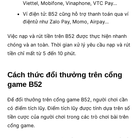
Viettel, Mobifone, Vinaphone, VTC Pay…
Ví điện tử: B52 cũng hỗ trợ thanh toán qua ví
điệntử như Zalo Pay, Momo, Airpay…
Việc nạp và rút tiền trên B52 được thực hiện nhanh
chóng và an toàn. Thời gian xử lý yêu cầu nạp và rút
tiền chỉ mất từ 5 đến 10 phút.
Cách thức đổi thưởng trên cổng
game B52
Để đổi thưởng trên cổng game B52, người chơi cần
có điểm tích lũy. Điểm tích lũy được tính dựa trên số
tiền cược của người chơi trong các trò chơi bài trên
cổng game.