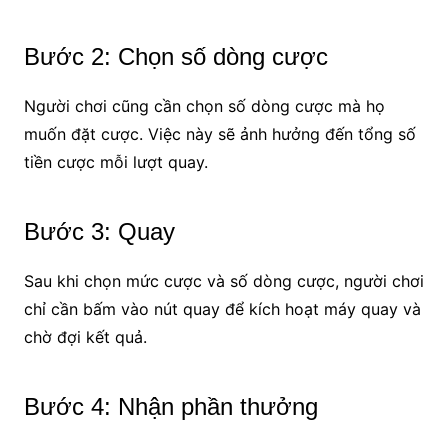
Bước 2: Chọn số dòng cược
Người chơi cũng cần chọn số dòng cược mà họ
muốn đặt cược. Việc này sẽ ảnh hưởng đến tổng số
tiền cược mỗi lượt quay.
Bước 3: Quay
Sau khi chọn mức cược và số dòng cược, người chơi
chỉ cần bấm vào nút quay để kích hoạt máy quay và
chờ đợi kết quả.
Bước 4: Nhận phần thưởng