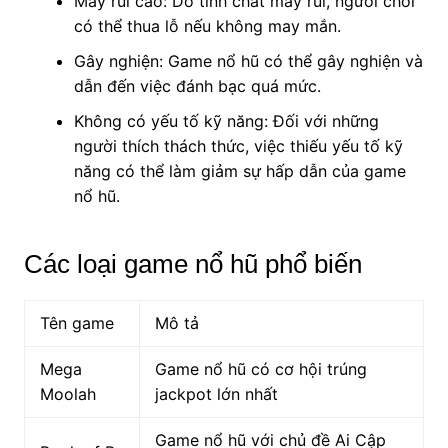
May rủi cao: Do tính chất may rủi, người chơi
có thể thua lỗ nếu không may mắn.
Gây nghiện: Game nổ hũ có thể gây nghiện và
dẫn đến việc đánh bạc quá mức.
Không có yếu tố kỹ năng: Đối với những
người thích thách thức, việc thiếu yếu tố kỹ
năng có thể làm giảm sự hấp dẫn của game
nổ hũ.
Các loại game nổ hũ phổ biến
Tên game
Mô tả
Mega
Game nổ hũ có cơ hội trúng
Moolah
jackpot lớn nhất
Game nổ hũ với chủ đề Ai Cập