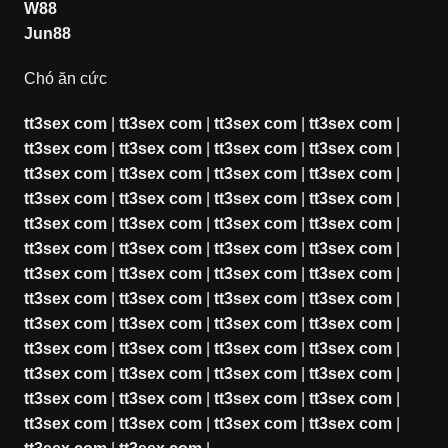
W88
Jun88
Chó ăn cức
tt3sex com
|
tt3sex com
|
tt3sex com
|
tt3sex com
|
tt3sex com
|
tt3sex com
|
tt3sex com
|
tt3sex com
|
tt3sex com
|
tt3sex com
|
tt3sex com
|
tt3sex com
|
tt3sex com
|
tt3sex com
|
tt3sex com
|
tt3sex com
|
tt3sex com
|
tt3sex com
|
tt3sex com
|
tt3sex com
|
tt3sex com
|
tt3sex com
|
tt3sex com
|
tt3sex com
|
tt3sex com
|
tt3sex com
|
tt3sex com
|
tt3sex com
|
tt3sex com
|
tt3sex com
|
tt3sex com
|
tt3sex com
|
tt3sex com
|
tt3sex com
|
tt3sex com
|
tt3sex com
|
tt3sex com
|
tt3sex com
|
tt3sex com
|
tt3sex com
|
tt3sex com
|
tt3sex com
|
tt3sex com
|
tt3sex com
|
tt3sex com
|
tt3sex com
|
tt3sex com
|
tt3sex com
|
tt3sex com
|
tt3sex com
|
tt3sex com
|
tt3sex com
|