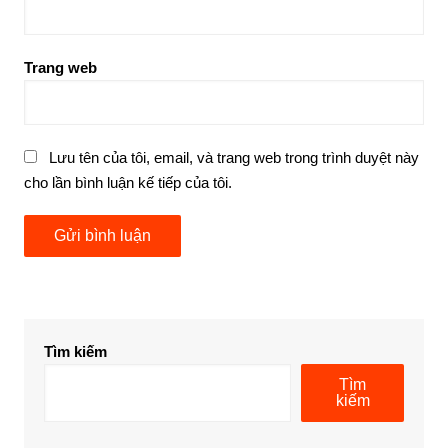
Trang web
Lưu tên của tôi, email, và trang web trong trình duyệt này
cho lần bình luận kế tiếp của tôi.
Tìm kiếm
Tìm
kiếm