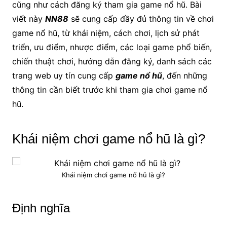
cũng như cách đăng ký tham gia game nổ hũ. Bài
viết này
NN88
sẽ cung cấp đầy đủ thông tin về chơi
game nổ hũ, từ khái niệm, cách chơi, lịch sử phát
triển, ưu điểm, nhược điểm, các loại game phổ biến,
chiến thuật chơi, hướng dẫn đăng ký, danh sách các
trang web uy tín cung cấp
game nổ hũ
, đến những
thông tin cần biết trước khi tham gia chơi game nổ
hũ.
Khái niệm chơi game nổ hũ là gì?
Khái niệm chơi game nổ hũ là gì?
Định nghĩa