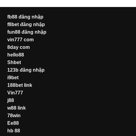
fb88 đăng nhập
f8bet đăng nhập
fun88 đăng nhập
vin777 com
8day com
hello88
Shbet
123b đăng nhập
i9bet
188bet link
Vin777
j88
w88 link
78win
Ee88
hb 88