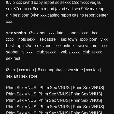
f8vip xxx
javhd
baby report
sc sexxx
t2comxxx
vegas
sex
87comxxx
8com report
javhd
sarl sex
90tv
makeup
girl
best porn
84vn xxx
casino report
casino report
center
xxx
sex vnsbs
t3sex net
xxx date
sane sexxx
bco
xxxx
hots sexx
sex store
sex town
8xxx porn
vlxx
best
app sêx
sex vnnet
xxx online
sex vncom
xxx
seobet
vi xxx
club sexxx
vnbiz xxxx
club sexxx
sex rest
t3sex
|
xxx men
|
8xx dangnhap
|
sex store
|
xxx fan
|
sex art
|
sex store
Phim Sex VNUS
|
Phim Sex VNUS
|
Phim Sex VNUS
|
Phim Sex VNUS
|
Phim Sex VNUS
|
Phim Sex VNUS
|
Phim Sex VNUS
|
Phim Sex VNUS
|
Phim Sex VNUS
|
Phim Sex VNUS
|
Phim Sex VNUS
|
Phim Sex VNUS
|
Phim Sex VNUS
|
Phim Sex VNUS
|
Phim Sex VNUS
|