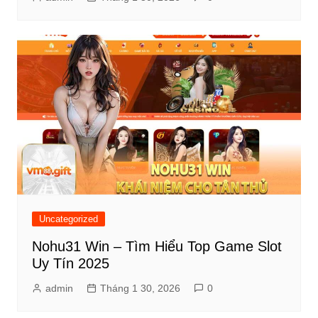
Uncategorized
Nohu31 Win – Tìm Hiểu Top Game Slot
Uy Tín 2025
admin
Tháng 1 30, 2026
0