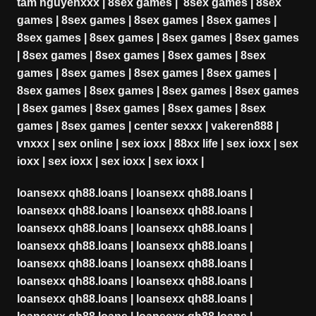
tâm nguyênxxx
|
8sex games
|
8sex games
|
8sex
games
|
8sex games
|
8sex games
|
8sex games
|
8sex games
|
8sex games
|
8sex games
|
8sex games
|
8sex games
|
8sex games
|
8sex games
|
8sex
games
|
8sex games
|
8sex games
|
8sex games
|
8sex games
|
8sex games
|
8sex games
|
8sex games
|
8sex games
|
8sex games
|
8sex games
|
8sex
games
|
8sex games
|
center sexxx
|
vakeren888
|
vnxxx
|
sex online
|
sex ioxx
|
88xx life
|
sex ioxx
|
sex
ioxx
|
sex ioxx
|
sex ioxx
|
sex ioxx
|
loansexx qh88.loans
|
loansexx qh88.loans
|
loansexx qh88.loans
|
loansexx qh88.loans
|
loansexx qh88.loans
|
loansexx qh88.loans
|
loansexx qh88.loans
|
loansexx qh88.loans
|
loansexx qh88.loans
|
loansexx qh88.loans
|
loansexx qh88.loans
|
loansexx qh88.loans
|
loansexx qh88.loans
|
loansexx qh88.loans
|