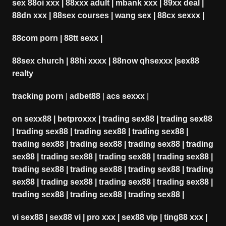
sex 88oi xxx
|
88xxx adult
|
mbank xxx
|
89xx deal
|
88dn xxx
|
88sex courses
|
wang sex
|
88cx sexxx
|
88com porn
|
88tt sexx
|
88sex church
|
88hi xxxx
|
88now qhsexxx
|
sex88
realty
tracking porn
|
adbet88
|
acs sexxx
|
on sexx88
|
betproxxx
|
trading sex88
|
trading sex88
|
trading sex88
|
trading sex88
|
trading sex88
|
trading sex88
|
trading sex88
|
trading sex88
|
trading
sex88
|
trading sex88
|
trading sex88
|
trading sex88
|
trading sex88
|
trading sex88
|
trading sex88
|
trading
sex88
|
trading sex88
|
trading sex88
|
trading sex88
|
trading sex88
|
trading sex88
|
trading sex88
|
vi sex88
|
sex88 vi
|
pro xxx
|
sex88 vip
|
ting88 xxx
|