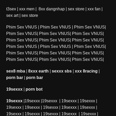
t3sex
|
xxx men
|
8xx dangnhap
|
sex store
|
xxx fan
|
sex art
|
sex store
Phim Sex VNUS
|
Phim Sex VNUS
|
Phim Sex VNUS
|
Phim Sex VNUS
|
Phim Sex VNUS
|
Phim Sex VNUS
|
Phim Sex VNUS
|
Phim Sex VNUS
|
Phim Sex VNUS
|
Phim Sex VNUS
|
Phim Sex VNUS
|
Phim Sex VNUS
|
Phim Sex VNUS
|
Phim Sex VNUS
|
Phim Sex VNUS
|
Phim Sex VNUS
|
Phim Sex VNUS
|
Phim Sex VNUS
|
sex8 mba
|
8xxx earth
|
sexxx sbs
|
xxx 8racing
|
porn bar
|
porn bar
19sexxx
|
porn bot
19sexxx
|
19sexxx
|
19sexxx
|
19sexxx
|
19sexxx
|
19sexxx
|
19sexxx
|
19sexxx
|
19sexxx
|
19sexxx
|
19sexxx
|
19sexxx
|
19sexxx
|
19sexxx
|
19sexxx
|