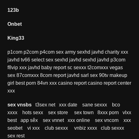
123b
Onbet
King33
p1com
p2com
p4com
sex army
sexhd
javhd
charity xxx
javhd
tv66
select sex
sexhd
javhd
sexhd
javhd
p3com
f8vip xxx
javhd
baby report
sc sexxx
t2comxxx
vegas
sex
87comxxx
8com report
javhd
sarl sex
90tv
makeup
girl
best porn
84vn xxx
casino report
casino report
center
xxx
sex vnsbs
t3sex net
xxx date
sane sexxx
bco
xxxx
hots sexx
sex store
sex town
8xxx porn
vlxx
best
app sêx
sex vnnet
xxx online
sex vncom
xxx
seobet
vi xxx
club sexxx
vnbiz xxxx
club sexxx
sex rest