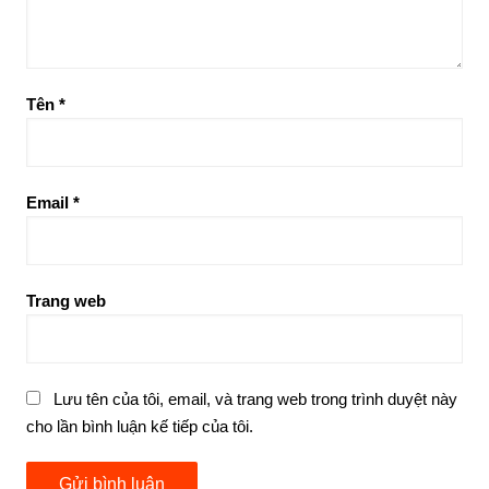
Tên
*
Email
*
Trang web
Lưu tên của tôi, email, và trang web trong trình duyệt này
cho lần bình luận kế tiếp của tôi.