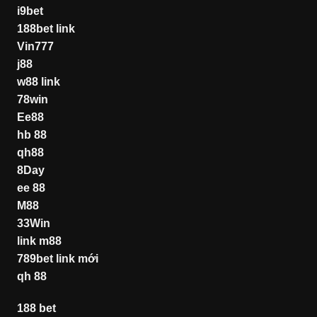
i9bet
188bet link
Vin777
j88
w88 link
78win
Ee88
hb 88
qh88
8Day
ee 88
M88
33Win
link m88
789bet link mới
qh 88
188 bet