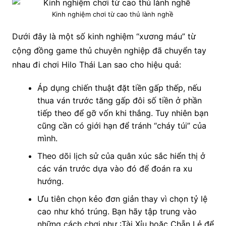
Kinh nghiệm chơi từ cao thủ lành nghề
Dưới đây là một số kinh nghiệm “xương máu” từ
cộng đồng game thủ chuyên nghiệp đã chuyển tay
nhau đi chơi Hilo Thái Lan sao cho hiệu quả:
Áp dụng chiến thuật đặt tiền gấp thếp, nếu
thua ván trước tăng gấp đôi số tiền ở phần
tiếp theo để gỡ vốn khi thắng. Tuy nhiên bạn
cũng cần có giới hạn để tránh “cháy túi” của
mình.
Theo dõi lịch sử của quân xúc sắc hiển thị ở
các ván trước dựa vào đó để đoán ra xu
hướng.
Ưu tiên chọn kẻo đơn giản thay vì chọn tỷ lệ
cao như khó trúng. Bạn hãy tập trung vào
những cách chơi như :Tài Xỉu hoặc Chẵn Lẻ để