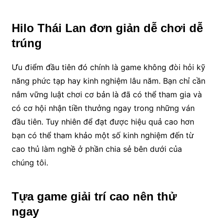
Hilo Thái Lan đơn giản dễ chơi dễ
trúng
Ưu điểm đầu tiên đó chính là game không đòi hỏi kỹ
năng phức tạp hay kinh nghiệm lâu năm. Bạn chỉ cần
nắm vững luật chơi cơ bản là đã có thể tham gia và
có cơ hội nhận tiền thưởng ngay trong những ván
đầu tiên. Tuy nhiên để đạt được hiệu quả cao hơn
bạn có thể tham khảo một số kinh nghiệm đến từ
cao thủ làm nghề ở phần chia sẻ bên dưới của
chúng tôi.
Tựa game giải trí cao nên thử
ngay