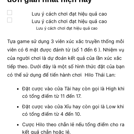
Lưu ý cách chơi đạt hiệu quả cao
Tựa game sử dụng 3 viên xúc xắc truyền thống mỗi
viên có 6 mặt được đánh từ (số 1 đến 6 ). Nhiệm vụ
của người chơi là dự đoán kết quả của lần xúc xắc
tiếp theo. Dưới đây là một số hình thức đặt của bạn
có thể sử dụng để tiến hành chơi Hilo Thái Lan:
Đặt cược vào cửa Tài hay còn gọi là High khi
có tổng điểm từ 11 đến 17.
Đặt cược vào cửa Xỉu hay còn gọi là Low khi
có tổng điểm từ 4 đến 10.
Cược Hilo theo chẵn lẻ nếu tổng điểm cho ra
kết quả chẵn hoặc lẻ.