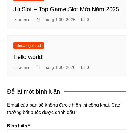
Jili Slot – Top Game Slot Mới Năm 2025
admin
Tháng 1 30, 2026
0
Uncategorized
Hello world!
admin
Tháng 1 30, 2026
0
Để lại một bình luận
Email của bạn sẽ không được hiển thị công khai.
Các
trường bắt buộc được đánh dấu
*
Bình luận
*