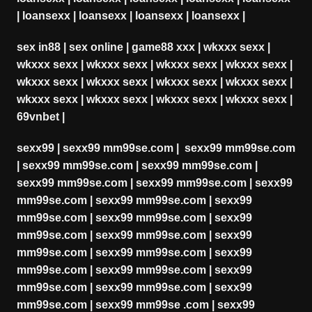
|
loansexx
|
loansexx
|
loansexx
|
loansexx
|
sex in88
|
sex online
|
game88 xxx
|
wkxxx sexx
|
wkxxx sexx
|
wkxxx sexx
|
wkxxx sexx
|
wkxxx sexx
|
wkxxx sexx
|
wkxxx sexx
|
wkxxx sexx
|
wkxxx sexx
|
wkxxx sexx
|
wkxxx sexx
|
wkxxx sexx
|
wkxxx sexx
|
69vnbet
|
sexx99
|
sexx99 mm99se.com
|
sexx99 mm99se.com
|
sexx99 mm99se.com
|
sexx99 mm99se.com
|
sexx99 mm99se.com
|
sexx99 mm99se.com
|
sexx99
mm99se.com
|
sexx99 mm99se.com
|
sexx99
mm99se.com
|
sexx99 mm99se.com
|
sexx99
mm99se.com
|
sexx99 mm99se.com
|
sexx99
mm99se.com
|
sexx99 mm99se.com
|
sexx99
mm99se.com
|
sexx99 mm99se.com
|
sexx99
mm99se.com
|
sexx99 mm99se.com
|
sexx99
mm99se.com
|
sexx99 mm99se .com
|
sexx99