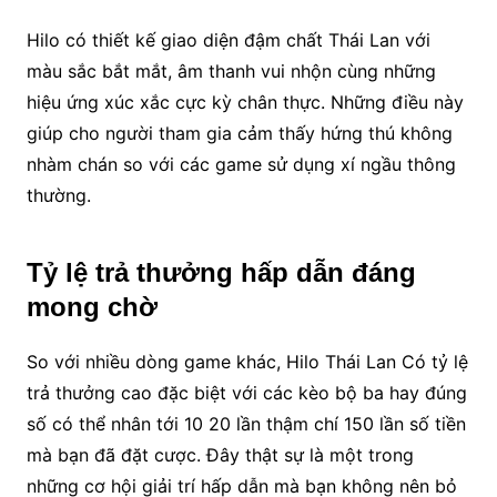
Hilo có thiết kế giao diện đậm chất Thái Lan với
màu sắc bắt mắt, âm thanh vui nhộn cùng những
hiệu ứng xúc xắc cực kỳ chân thực. Những điều này
giúp cho người tham gia cảm thấy hứng thú không
nhàm chán so với các game sử dụng xí ngầu thông
thường.
Tỷ lệ trả thưởng hấp dẫn đáng
mong chờ
So với nhiều dòng game khác, Hilo Thái Lan Có tỷ lệ
trả thưởng cao đặc biệt với các kèo bộ ba hay đúng
số có thể nhân tới 10 20 lần thậm chí 150 lần số tiền
mà bạn đã đặt cược. Đây thật sự là một trong
những cơ hội giải trí hấp dẫn mà bạn không nên bỏ