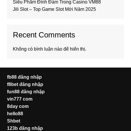
Siêu Phẩm Đình Đám Trong Casino VM88
Jili Slot – Top Game Slot Mới Năm 2025
Recent Comments
Không có bình luận nào để hiển thị.
fb88 đăng nhập
f8bet đăng nhập
fun88 đăng nhập
vin777 com
8day com
hello88
Shbet
123b đăng nhập