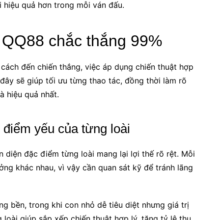
i hiệu quả hơn trong mỗi ván đấu.
á QQ88 chắc thắng 99%
cách đến chiến thắng, việc áp dụng chiến thuật hợp
đây sẽ giúp tối ưu từng thao tác, đồng thời làm rõ
à hiệu quả nhất.
 điểm yếu của từng loài
diện đặc điểm từng loài mang lại lợi thế rõ rệt. Mỗi
ưởng khác nhau, vì vậy cần quan sát kỹ để tránh lãng
 bền, trong khi con nhỏ dễ tiêu diệt nhưng giá trị
loài giúp sắp xếp chiến thuật hợp lý, tăng tỷ lệ thu