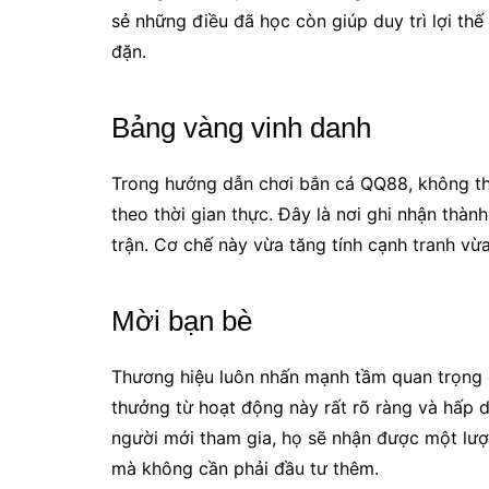
sẻ những điều đã học còn giúp duy trì lợi thế 
đặn.
Bảng vàng vinh danh
Trong hướng dẫn chơi bắn cá QQ88, không th
theo thời gian thực. Đây là nơi ghi nhận thành
trận. Cơ chế này vừa tăng tính cạnh tranh vừa
Mời bạn bè
Thương hiệu luôn nhấn mạnh tầm quan trọng c
thưởng từ hoạt động này rất rõ ràng và hấp d
người mới tham gia, họ sẽ nhận được một lượ
mà không cần phải đầu tư thêm.