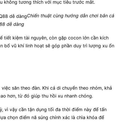
ếu không tương thích với mục tiêu trước mắt.
Chiến thuật cùng hướng dẫn chơi bắn cá
88 dễ dàng
 tiết kiệm tài nguyên, còn gặp cocon lớn cần kích
n bổ vũ khí linh hoạt sẽ góp phần duy trì lượng xu ổn
việc săn theo đàn. Khi cá di chuyển theo nhóm, khả
ao hơn, từ đó giúp thu hồi xu nhanh chóng.
, vì vậy cần tận dụng tối đa thời điểm này để tấn
 lựa chọn điểm nã súng chính xác là chìa khóa để