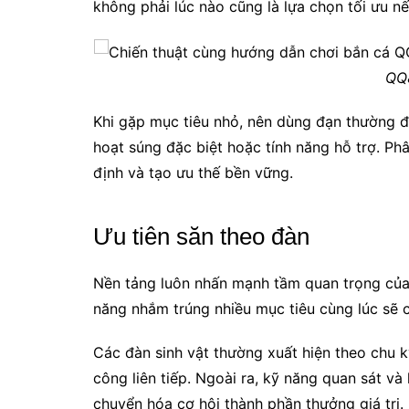
không phải lúc nào cũng là lựa chọn tối ưu n
QQ
Khi gặp mục tiêu nhỏ, nên dùng đạn thường để
hoạt súng đặc biệt hoặc tính năng hỗ trợ. Phâ
định và tạo ưu thế bền vững.
Ưu tiên săn theo đàn
Nền tảng luôn nhấn mạnh tầm quan trọng của 
năng nhắm trúng nhiều mục tiêu cùng lúc sẽ c
Các đàn sinh vật thường xuất hiện theo chu kỳ
công liên tiếp. Ngoài ra, kỹ năng quan sát và
chuyển hóa cơ hội thành phần thưởng giá trị.