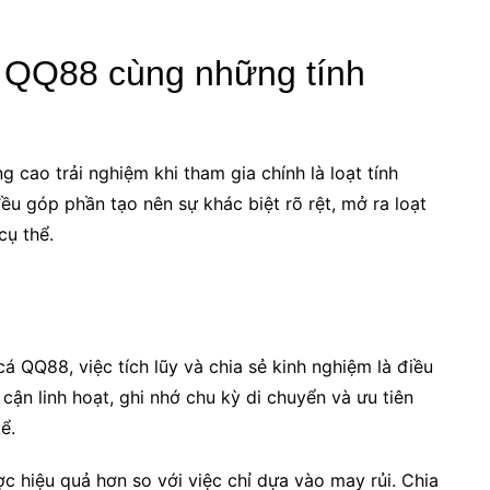
 QQ88 cùng những tính
g cao trải nghiệm khi tham gia chính là loạt tính
ều góp phần tạo nên sự khác biệt rõ rệt, mở ra loạt
cụ thể.
á QQ88, việc tích lũy và chia sẻ kinh nghiệm là điều
 cận linh hoạt, ghi nhớ chu kỳ di chuyển và ưu tiên
ể.
ợc hiệu quả hơn so với việc chỉ dựa vào may rủi. Chia