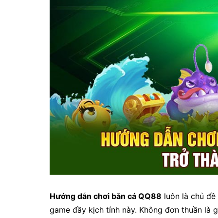
Hướng dẫn chơi bắn cá QQ88
luôn là chủ đề
game đầy kịch tính này. Không đơn thuần là giả