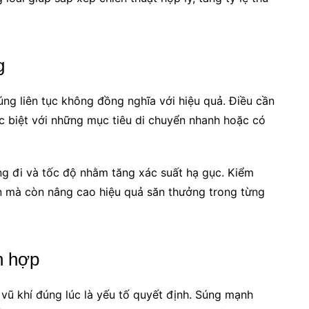
g
ng liên tục không đồng nghĩa với hiệu quả. Điều cần
đặc biệt với những mục tiêu di chuyển nhanh hoặc có
ớng đi và tốc độ nhằm tăng xác suất hạ gục. Kiểm
n mà còn nâng cao hiệu quả săn thưởng trong từng
h hợp
 vũ khí đúng lúc là yếu tố quyết định. Súng mạnh