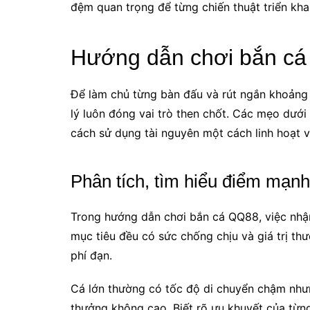
đệm quan trọng để từng chiến thuật triển kha
Hướng dẫn chơi bắn c
Để làm chủ từng bàn đấu và rút ngắn khoảng 
lý luôn đóng vai trò then chốt. Các mẹo dưới 
cách sử dụng tài nguyên một cách linh hoạt v
Phân tích, tìm hiểu điểm mạnh
Trong hướng dẫn chơi bắn cá QQ88, việc nhận 
mục tiêu đều có sức chống chịu và giá trị th
phí đạn.
Cá lớn thường có tốc độ di chuyển chậm nhưng
thưởng không cao. Biết rõ ưu khuyết của từng 