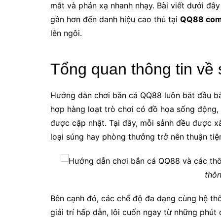
mắt và phản xạ nhanh nhạy. Bài viết dưới đây
gần hơn đến danh hiệu cao thủ tại
QQ88 co
lên ngôi.
Tổng quan thông tin về 
Hướng dẫn chơi bắn cá QQ88 luôn bắt đầu bằn
hợp hàng loạt trò chơi có đồ họa sống động,
được cập nhật. Tại đây, mỗi sảnh đều được x
loại súng hay phòng thưởng trở nên thuận tiệ
thôn
Bên cạnh đó, các chế độ đa dạng cùng hệ th
giải trí hấp dẫn, lôi cuốn ngay từ những phút