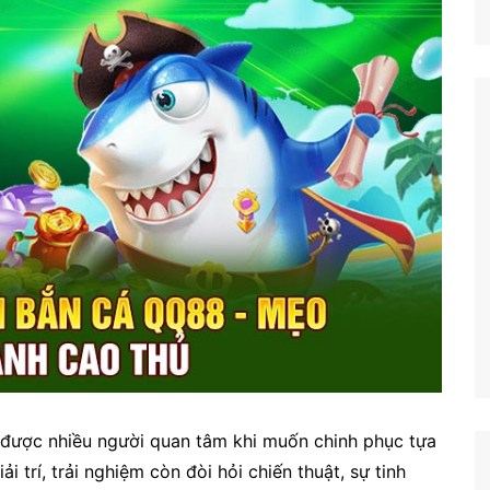
 được nhiều người quan tâm khi muốn chinh phục tựa
i trí, trải nghiệm còn đòi hỏi chiến thuật, sự tinh