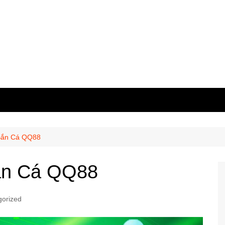
Bắn Cá QQ88
ắn Cá QQ88
gorized