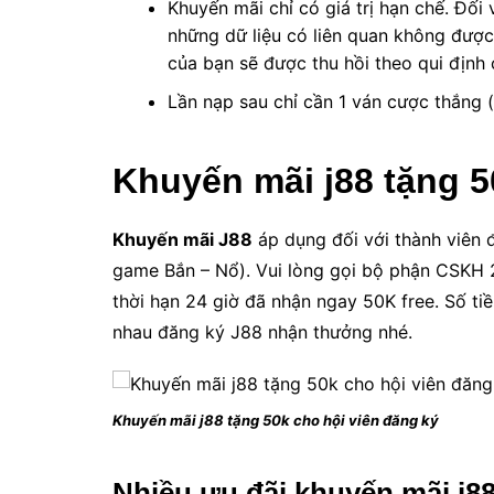
Khuyến mãi chỉ có giá trị hạn chế. Đối 
những dữ liệu có liên quan không được
của bạn sẽ được thu hồi theo qui định 
Lần nạp sau chỉ cần 1 ván cược thắng (s
Khuyến mãi j88 tặng 5
Khuyến mãi J88
áp dụng đối với thành viên 
game Bắn – Nổ). Vui lòng gọi bộ phận CSKH 
thời hạn 24 giờ đã nhận ngay 50K free. Số ti
nhau đăng ký J88 nhận thưởng nhé.
Khuyến mãi j88 tặng 50k cho hội viên đăng ký
Nhiều ưu đãi khuyến mãi j8