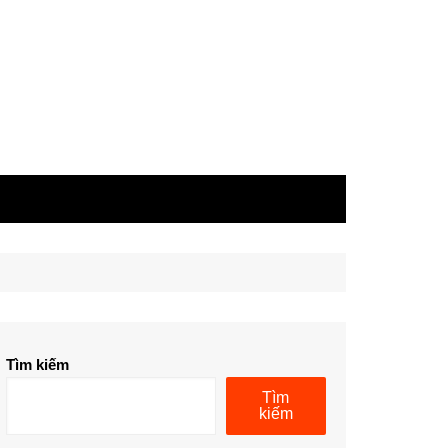
Tìm kiếm
Tìm
kiếm