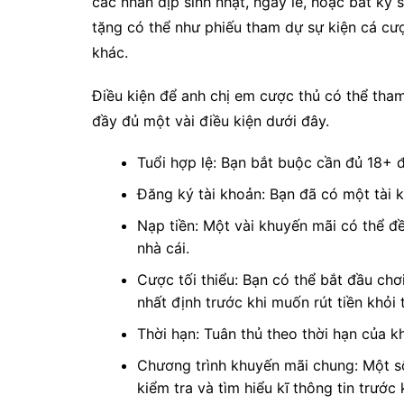
các nhân dịp sinh nhật, ngày lễ, hoặc bất kỳ 
tặng có thể như phiếu tham dự sự kiện cá cượ
khác.
Điều kiện để anh chị em cược thủ có thể tham
đầy đủ một vài điều kiện dưới đây.
Tuổi hợp lệ: Bạn bắt buộc cần đủ 18+ đ
Đăng ký tài khoản: Bạn đã có một tài 
Nạp tiền: Một vài khuyến mãi có thể đ
nhà cái.
Cược tối thiểu: Bạn có thể bắt đầu ch
nhất định trước khi muốn rút tiền khỏi 
Thời hạn: Tuân thủ theo thời hạn của k
Chương trình khuyến mãi chung: Một số
kiểm tra và tìm hiểu kĩ thông tin trước