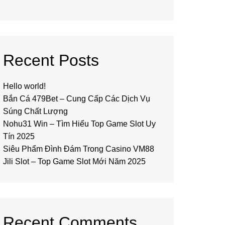
Recent Posts
Hello world!
Bắn Cá 479Bet – Cung Cấp Các Dịch Vụ
Súng Chất Lượng
Nohu31 Win – Tìm Hiểu Top Game Slot Uy
Tín 2025
Siêu Phẩm Đình Đám Trong Casino VM88
Jili Slot – Top Game Slot Mới Năm 2025
Recent Comments