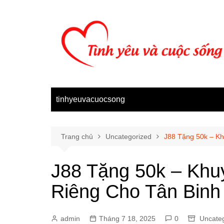
Chuyển
đến
phần
nội
dung
tinhyeuvacuocsong
Trang chủ
Uncategorized
J88 Tặng 50k – K
J88 Tặng 50k – Khu
Riêng Cho Tân Binh
admin
Tháng 7 18, 2025
0
Uncate