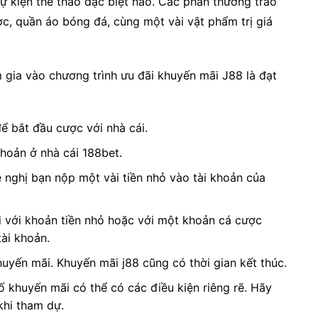
sự kiện thể thao đặc biệt nào. Các phần thưởng trao
c, quần áo bóng đá, cùng một vài vật phẩm trị giá
 gia vào chương trình ưu đãi khuyến mãi J88 là đạt
ể bắt đầu cược với nhà cái.
khoản ở nhà cái 188bet.
ề nghị bạn nộp một vài tiền nhỏ vào tài khoản của
ơi với khoản tiền nhỏ hoặc với một khoản cá cược
tài khoản.
huyến mãi. Khuyến mãi j88 cũng có thời gian kết thúc.
 khuyến mãi có thể có các điều kiện riêng rẽ. Hãy
 khi tham dự.