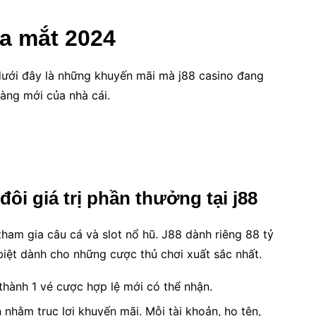
a mắt 2024
dưới đây là những khuyến mãi mà j88 casino đang
àng mới của nhà cái.
i giá trị phần thưởng tại j88
ham gia câu cá và slot nổ hũ. J88 dành riêng 88 tỷ
iệt dành cho những cược thủ chơi xuất sắc nhất.
thành 1 vé cược hợp lệ mới có thể nhận.
nhằm trục lợi khuyến mãi. Mỗi tài khoản, họ tên,