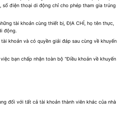
g, số điện thoại di động chỉ cho phép tham gia trúng
ững tài khoản cùng thiết bị, ĐỊA CHỈ, họ tên thực,
di động.
ỉ tài khoản và có quyền giải đáp sau cùng về khuyến
việc bạn chấp nhận toàn bộ “Điều khoản về khuyến
g đối với tất cả tài khoản thành viên khác của nhà