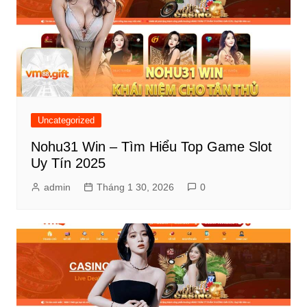
Uncategorized
Nohu31 Win – Tìm Hiểu Top Game Slot
Uy Tín 2025
admin
Tháng 1 30, 2026
0