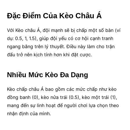
Đặc Điểm Của Kèo Châu Á
Với Kèo châu Á, đội mạnh sẽ bị chấp một số bàn (ví
dụ: 0.5, 1, 1.5), giúp đội yếu có cơ hội cạnh tranh
ngang bằng trên lý thuyết. Điều này làm cho trận
đấu trở nên kịch tính hơn khi đặt cược.
Nhiều Mức Kèo Đa Dạng
Kèo chấp châu Á bao gồm các mức chấp như kèo
đồng banh (0), kèo nửa trái (0.5), kèo một trái (1),
mang đến sự linh hoạt để người chơi lựa chọn theo
nhận định của mình.