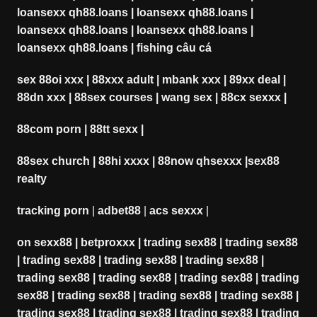
loansexx qh88.loans
|
loansexx qh88.loans
|
loansexx qh88.loans
|
loansexx qh88.loans
|
loansexx qh88.loans
|
fishing câu cá
sex 88oi xxx
|
88xxx adult
|
mbank xxx
|
89xx deal
|
88dn xxx
|
88sex courses
|
wang sex
|
88cx sexxx
|
88com porn
|
88tt sexx
|
88sex church
|
88hi xxxx
|
88now qhsexxx
|
sex88
realty
tracking porn
|
adbet88
|
acs sexxx
|
on sexx88
|
betproxxx
|
trading sex88
|
trading sex88
|
trading sex88
|
trading sex88
|
trading sex88
|
trading sex88
|
trading sex88
|
trading sex88
|
trading
sex88
|
trading sex88
|
trading sex88
|
trading sex88
|
trading sex88
|
trading sex88
|
trading sex88
|
trading