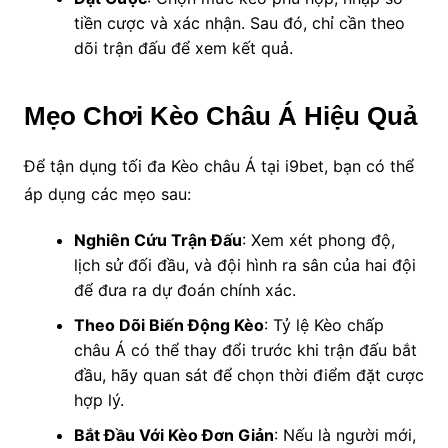
tiền cược và xác nhận. Sau đó, chỉ cần theo
dõi trận đấu để xem kết quả.
Mẹo Chơi Kèo Châu Á Hiệu Quả
Để tận dụng tối đa Kèo châu Á tại i9bet, bạn có thể
áp dụng các mẹo sau:
Nghiên Cứu Trận Đấu
: Xem xét phong độ,
lịch sử đối đầu, và đội hình ra sân của hai đội
để đưa ra dự đoán chính xác.
Theo Dõi Biến Động Kèo
: Tỷ lệ Kèo chấp
châu Á có thể thay đổi trước khi trận đấu bắt
đầu, hãy quan sát để chọn thời điểm đặt cược
hợp lý.
Bắt Đầu Với Kèo Đơn Giản
: Nếu là người mới,