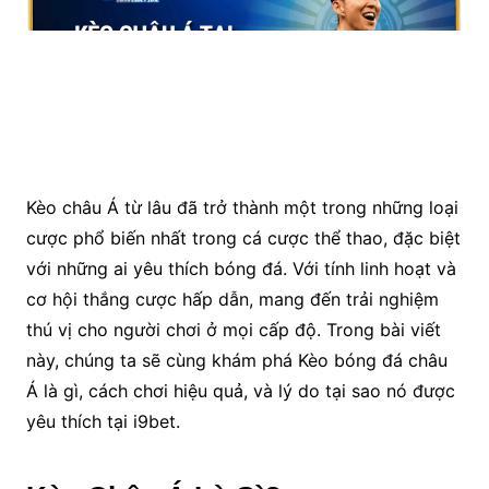
Kèo châu Á từ lâu đã trở thành một trong những loại
cược phổ biến nhất trong cá cược thể thao, đặc biệt
với những ai yêu thích bóng đá. Với tính linh hoạt và
cơ hội thắng cược hấp dẫn, mang đến trải nghiệm
thú vị cho người chơi ở mọi cấp độ. Trong bài viết
này, chúng ta sẽ cùng khám phá Kèo bóng đá châu
Á là gì, cách chơi hiệu quả, và lý do tại sao nó được
yêu thích tại i9bet.