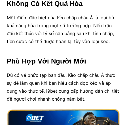
Không Có Kết Quả Hòa
Một điểm đặc biệt của Kèo chấp châu Á là loại bỏ
khả năng hòa trong một số trường hợp. Nếu trận
đấu kết thúc với tỷ số cân bằng sau khi tính chấp,
tiền cược có thể được hoàn lại tùy vào loại kèo.
Phù Hợp Với Người Mới
Dù có vẻ phức tạp ban đầu, Kèo chấp châu Á thực
sự dễ làm quen khi bạn hiểu cách đọc kèo và áp
dụng vào thực tế. i9bet cung cấp hướng dẫn chi tiết
để người chơi nhanh chóng nắm bắt.