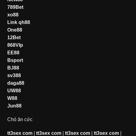
789Bet
xo88
Link qh88
One88
12Bet
868VIp
EE88
Bsport
BJ88
sv388
daga88
UW88
W88
Jun88
Chó ăn cức
tt3sex com
|
tt3sex com
|
tt3sex com
|
tt3sex com
|