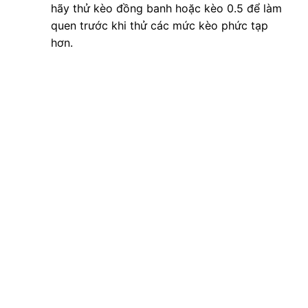
hãy thử kèo đồng banh hoặc kèo 0.5 để làm
quen trước khi thử các mức kèo phức tạp
hơn.