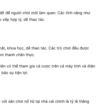
iết để người chơi mới làm quen. Các tính năng như
 xếp hợp lý, dễ thao tác.
ắt, khoa học, dễ thao tác. Các trò chơi đều được
 âm thanh chân thực.
viên có thể tham gia cá cược trên cả máy tính và điện
bảo sự tiện lợi.
với sân chơi nổ hũ tại nhà cái chính là tỷ lệ thắng