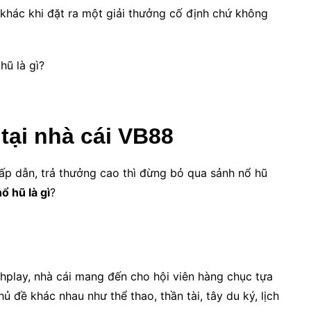
khác khi đặt ra một giải thưởng cố định chứ không
tại nhà cái VB88
ấp dẫn, trả thưởng cao thì đừng bỏ qua sảnh nổ hũ
nổ hũ là gì
?
hplay, nhà cái mang đến cho hội viên hàng chục tựa
 đề khác nhau như thể thao, thần tài, tây du ký, lịch