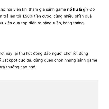
ho hội viên khi tham gia sảnh game
nổ hũ là gì
? Đó
n trả lên tới 1.58% tiền cược, cùng nhiều phần quà
 sự kiện đua top diễn ra hằng tuần, hàng tháng.
hơi này lại thu hút đông đảo người chơi rồi đúng
ổ Jackpot cực đã, đừng quên chọn những sảnh game
trả thưởng cao nhé.