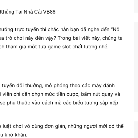
thưởng trực tuyến thì chắc hẳn bạn đã nghe đến “Nổ
ủa trò chơi này đến vậy? Trong bài viết này, chúng ta
h tham gia một tựa game slot chất lượng nhé.
ực tuyến đổi thưởng, mô phỏng theo các máy đánh
ội viên chỉ cần chọn mức tiền cược, bấm nút quay và
 sẽ phụ thuộc vào cách mà các biểu tượng sắp xếp
 luật chơi vô cùng đơn giản, những người mới có thể
u khó khăn.