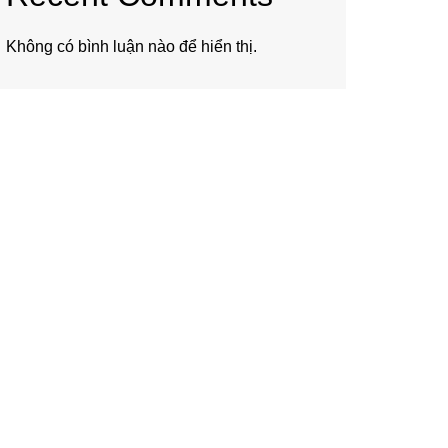
Không có bình luận nào để hiển thị.