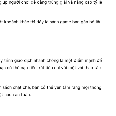
giúp người chơi dễ dàng trúng giải và nâng cao tỷ lệ
ột khoảnh khắc thì đây là sảnh game bạn gắn bó lâu
uy trình giao dịch nhanh chóng là một điểm mạnh để
ạn có thể nạp tiền, rút tiền chỉ với một vài thao tác
h sách chặt chẽ, bạn có thể yên tâm rằng mọi thông
ột cách an toàn.