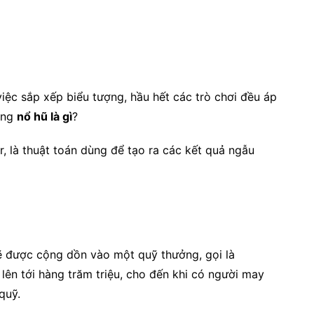
ệc sắp xếp biểu tượng, hầu hết các trò chơi đều áp
ong
nổ hũ là gì
?
, là thuật toán dùng để tạo ra các kết quả ngẫu
ẽ được cộng dồn vào một quỹ thưởng, gọi là
 lên tới hàng trăm triệu, cho đến khi có người may
quỹ.