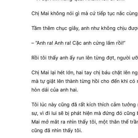
Chị Mai không nói gì mà cứ tiếp tục nắc cùng
Tầm thêm chục giây, anh như không chịu được
– “Anh ra! Anh ra! Cặc anh cứng lắm rồi!”
Rồi tôi thấy anh ấy run lên từng đợt, người ưỡ
Chị Mai lại hét lớn, hai tay chị báu chặt lên 
mà tự giật lên thành từng hồi cho đến khi có
hòn dái của anh hai.
Tôi lúc này cũng đã rất kích thích cảm tưởng n
sự, vì đi lui sẽ bị phát hiện mà đứng đó cũng 
Mai mở mắt ra nhìn thấy tôi, một thân thể tr
cũng đã nhìn thấy tôi.