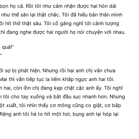
 bọn họ cả. Rồi tôi như cảm nhận được hai hòn dái
 như thể săn lại thật chắc. Tôi đã hiểu bản thân mình
i hít thở thật sâu. Tôi cố gắng nghĩ tới cảnh tượng
 thì đang nghe được hai người họ nói chuyện với nhau.
 quá!”
”
i sợ bị phát hiện. Nhưng rồi hai anh chị vẫn chưa
ai thì vẫn tiếp tục la liếm khắp ngực anh hai tôi.
 hai, còn lồn chị đang kẹp chặt cặc anh ấy. Tôi nghĩ
ên tôi cho tay xuống và bắt đầu sục nhanh hơn. Nhưng
đột xuất, tôi nhìn thấy cơ mông cũng co giật, cơ bắp
iệng anh tôi há to hít một hơi, bụng anh lại hóp lại