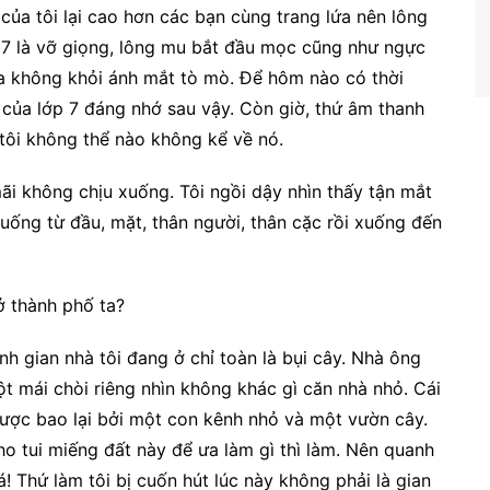
của tôi lại cao hơn các bạn cùng trang lứa nên lông
 7 là vỡ giọng, lông mu bắt đầu mọc cũng như ngực
a không khỏi ánh mắt tò mò. Để hôm nào có thời
 của lớp 7 đáng nhớ sau vậy. Còn giờ, thứ âm thanh
 tôi không thể nào không kể về nó.
ãi không chịu xuống. Tôi ngồi dậy nhìn thấy tận mắt
uống từ đầu, mặt, thân người, thân cặc rồi xuống đến
ở thành phố ta?
nh gian nhà tôi đang ở chỉ toàn là bụi cây. Nhà ông
ột mái chòi riêng nhìn không khác gì căn nhà nhỏ. Cái
được bao lại bởi một con kênh nhỏ và một vườn cây.
ho tui miếng đất này để ưa làm gì thì làm. Nên quanh
á! Thứ làm tôi bị cuốn hút lúc này không phải là gian