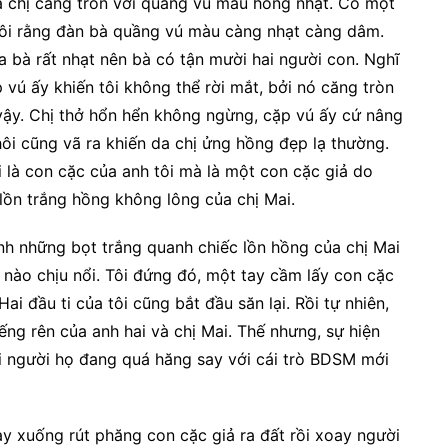
của chị căng tròn với quầng vú màu hồng nhạt. Có một
 tôi rằng đàn bà quầng vú màu càng nhạt càng dâm.
a bà rất nhạt nên bà có tận mười hai người con. Nghĩ
 vú ấy khiến tôi không thể rời mắt, bởi nó căng tròn
ậy. Chị thở hổn hển không ngừng, cặp vú ấy cứ nâng
hôi cũng vã ra khiến da chị ửng hồng đẹp lạ thường.
i là con cặc của anh tôi mà là một con cặc giả do
 lồn trắng hồng không lông của chị Mai.
hành những bọt trắng quanh chiếc lồn hồng của chị Mai
 nào chịu nổi. Tôi đứng đó, một tay cầm lấy con cặc
i đầu ti của tôi cũng bắt đầu săn lại. Rồi tự nhiên,
iếng rên của anh hai và chị Mai. Thế nhưng, sự hiện
hai người họ đang quá hăng say với cái trò BDSM mới
tay xuống rút phăng con cặc giả ra đất rồi xoay người