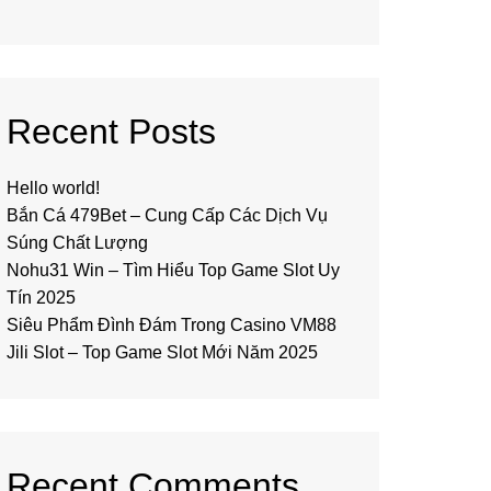
Recent Posts
Hello world!
Bắn Cá 479Bet – Cung Cấp Các Dịch Vụ
Súng Chất Lượng
Nohu31 Win – Tìm Hiểu Top Game Slot Uy
Tín 2025
Siêu Phẩm Đình Đám Trong Casino VM88
Jili Slot – Top Game Slot Mới Năm 2025
Recent Comments