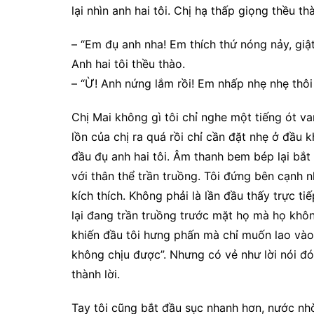
lại nhìn anh hai tôi. Chị hạ thấp giọng thều th
– “Em đụ anh nha! Em thích thứ nóng nảy, giật
Anh hai tôi thều thào.
– “Ừ! Anh nứng lắm rồi! Em nhấp nhẹ nhẹ thôi
Chị Mai không gì tôi chỉ nghe một tiếng ót va
lồn của chị ra quá rồi chỉ cần đặt nhẹ ở đầu kh
đầu đụ anh hai tôi. Âm thanh bem bép lại bắt
với thân thể trần truồng. Tôi đứng bên cạnh 
kích thích. Không phải là lần đầu thấy trực ti
lại đang trần truồng trước mặt họ mà họ khôn
khiến đầu tôi hưng phấn mà chỉ muốn lao vào r
không chịu được”. Nhưng có vẻ như lời nói đó
thành lời.
Tay tôi cũng bắt đầu sục nhanh hơn, nước nh