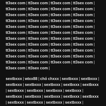
tt3sex com
|
tt3sex com
|
tt3sex com
|
tt3sex com
|
tt3sex com
|
tt3sex com
|
tt3sex com
|
tt3sex com
|
tt3sex com
|
tt3sex com
|
tt3sex com
|
tt3sex com
|
tt3sex com
|
tt3sex com
|
tt3sex com
|
tt3sex com
|
tt3sex com
|
tt3sex com
|
tt3sex com
|
tt3sex com
|
tt3sex com
|
tt3sex com
|
tt3sex com
|
tt3sex com
|
tt3sex com
|
tt3sex com
|
tt3sex com
|
tt3sex com
|
tt3sex com
|
tt3sex com
|
tt3sex com
|
tt3sex com
|
tt3sex com
|
tt3sex com
|
tt3sex com
|
tt3sex com
|
tt3sex com
|
tt3sex com
|
tt3sex com
|
tt3sex com
|
tt3sex com
|
tt3sex com
|
tt3sex com
|
tt3sex com
|
tt3sex com
|
tt3sex com
|
sextbxxx
|
wtxx88
|
chó chxxx
|
sextbxxx
|
sextbxxx
|
sextbxxx
|
sextbxxx
|
sextbxxx
|
sextbxxx
|
sextbxxx
|
sextbxxx
|
sextbxxx
|
sextbxxx
|
sextbxxx
|
sextbxxx
|
sextbxxx
|
sextbxxx
|
sextbxxx
|
sextbxxx
|
sextbxxx
|
sextbxxx
|
sextbxxx
|
sextbxxx
|