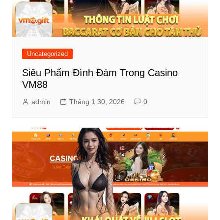
Uncategorized
Siêu Phẩm Đình Đám Trong Casino
VM88
admin
Tháng 1 30, 2026
0