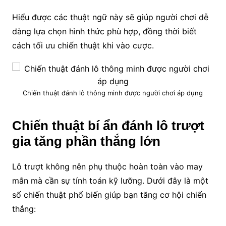
Hiểu được các thuật ngữ này sẽ giúp người chơi dễ
dàng lựa chọn hình thức phù hợp, đồng thời biết
cách tối ưu chiến thuật khi vào cược.
Chiến thuật đánh lô thông minh được người chơi áp dụng
Chiến thuật bí ẩn đánh lô trượt
gia tăng phần thắng lớn
Lô trượt không nên phụ thuộc hoàn toàn vào may
mắn mà cần sự tính toán kỹ lưỡng. Dưới đây là một
số chiến thuật phổ biến giúp bạn tăng cơ hội chiến
thắng: