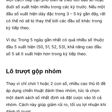
đuôi số xuất hiện nhiều trong các kỳ trước. Nếu một
đầu số xuất hiện dày đặc trong 3 – 5 kỳ gần đây, rất
có thể nó sẽ bị thay thế bởi các đầu số khác trong
kỳ tiếp theo.
Ví dụ: Trong 5 ngày gần nhất có quá nhiều số thuộc
đầu 5 xuất hiện (50, 51, 52, 53), khả năng cao đầu
số 5 sẽ ít xuất hiện hơn trong kỳ tiếp theo.
Lô trượt gộp nhóm
Thay vì chỉ chơi 1 hoặc 2 con số, nhiều cao thủ lô đề
áp dụng chiến thuật đánh theo nhóm, tức là chọn
một danh sách số nhất định và đặt cược vào lô cả
nhóm. Cách này giúp giảm rủi ro, tối ưu lợi nhuận khi
đánh lô trượt.