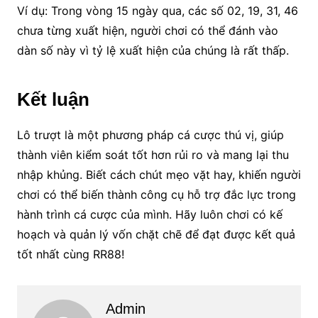
Ví dụ: Trong vòng 15 ngày qua, các số 02, 19, 31, 46
chưa từng xuất hiện, người chơi có thể đánh vào
dàn số này vì tỷ lệ xuất hiện của chúng là rất thấp.
Kết luận
Lô trượt là một phương pháp cá cược thú vị, giúp
thành viên kiểm soát tốt hơn rủi ro và mang lại thu
nhập khủng. Biết cách chút mẹo vặt hay, khiến người
chơi có thể biến thành công cụ hỗ trợ đắc lực trong
hành trình cá cược của mình. Hãy luôn chơi có kế
hoạch và quản lý vốn chặt chẽ để đạt được kết quả
tốt nhất cùng RR88!
Admin