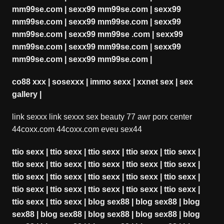
mm99se.com
|
sexx99 mm99se.com
|
sexx99
mm99se.com
|
sexx99 mm99se.com
|
sexx99
mm99se.com
|
sexx99 mm99se .com
|
sexx99
mm99se.com
|
sexx99 mm99se.com
|
sexx99
mm99se.com
|
sexx99 mm99se.com
|
co88 xxx
|
sosexxx
|
immo sexx
|
xxnet sex
|
sex
gallery
|
link sexxx
link sexxx
sex beauty
77 awr
porx center
44coxx.com
44coxx.com
eveu sex44
ttio sexx
|
ttio sexx
|
ttio sexx
|
ttio sexx
|
ttio sexx
|
ttio sexx
|
ttio sexx
|
ttio sexx
|
ttio sexx
|
ttio sexx
|
ttio sexx
|
ttio sexx
|
ttio sexx
|
ttio sexx
|
ttio sexx
|
ttio sexx
|
ttio sexx
|
ttio sexx
|
ttio sexx
|
ttio sexx
|
ttio sexx
|
ttio sexx
|
blog sex88
|
blog sex88
|
blog
sex88
|
blog sex88
|
blog sex88
|
blog sex88
|
blog