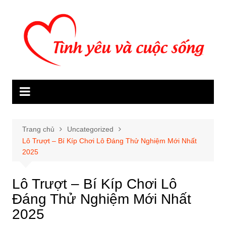
Chuyển
đến
phần
nội
dung
Trang chủ
Uncategorized
Lô Trượt – Bí Kíp Chơi Lô Đáng Thử Nghiệm Mới Nhất
2025
Lô Trượt – Bí Kíp Chơi Lô
Đáng Thử Nghiệm Mới Nhất
2025