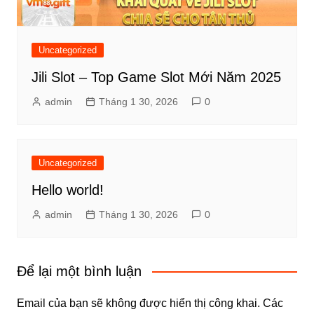
Uncategorized
Jili Slot – Top Game Slot Mới Năm 2025
admin
Tháng 1 30, 2026
0
Uncategorized
Hello world!
admin
Tháng 1 30, 2026
0
Để lại một bình luận
Email của bạn sẽ không được hiển thị công khai.
Các