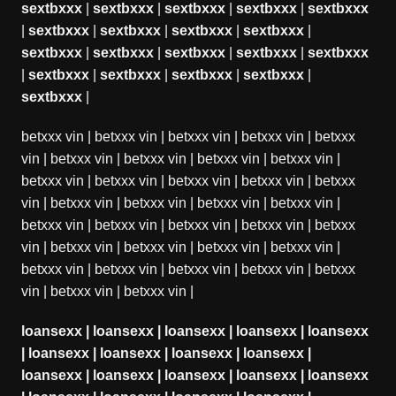
sextbxxx
|
sextbxxx
|
sextbxxx
|
sextbxxx
|
sextbxxx
|
sextbxxx
|
sextbxxx
|
sextbxxx
|
sextbxxx
|
sextbxxx
|
sextbxxx
|
sextbxxx
|
sextbxxx
|
sextbxxx
|
sextbxxx
|
sextbxxx
|
sextbxxx
|
sextbxxx
|
sextbxxx
|
betxxx vin
|
betxxx vin
|
betxxx vin
|
betxxx vin
|
betxxx
vin
|
betxxx vin
|
betxxx vin
|
betxxx vin
|
betxxx vin
|
betxxx vin
|
betxxx vin
|
betxxx vin
|
betxxx vin
|
betxxx
vin
|
betxxx vin
|
betxxx vin
|
betxxx vin
|
betxxx vin
|
betxxx vin
|
betxxx vin
|
betxxx vin
|
betxxx vin
|
betxxx
vin
|
betxxx vin
|
betxxx vin
|
betxxx vin
|
betxxx vin
|
betxxx vin
|
betxxx vin
|
betxxx vin
|
betxxx vin
|
betxxx
vin
|
betxxx vin
|
betxxx vin
|
loansexx
|
loansexx
|
loansexx
|
loansexx
|
loansexx
|
loansexx
|
loansexx
|
loansexx
|
loansexx
|
loansexx
|
loansexx
|
loansexx
|
loansexx
|
loansexx