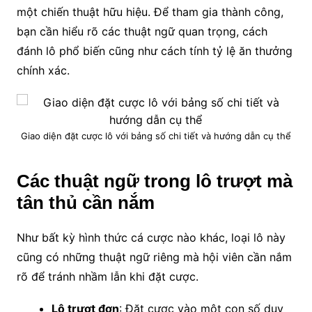
một chiến thuật hữu hiệu. Để tham gia thành công,
bạn cần hiểu rõ các thuật ngữ quan trọng, cách
đánh lô phổ biến cũng như cách tính tỷ lệ ăn thưởng
chính xác.
Giao diện đặt cược lô với bảng số chi tiết và hướng dẫn cụ thể
Các thuật ngữ trong lô trượt mà
tân thủ cần nắm
Như bất kỳ hình thức cá cược nào khác, loại lô này
cũng có những thuật ngữ riêng mà hội viên cần nắm
rõ để tránh nhầm lẫn khi đặt cược.
Lô trượt đơn
: Đặt cược vào một con số duy