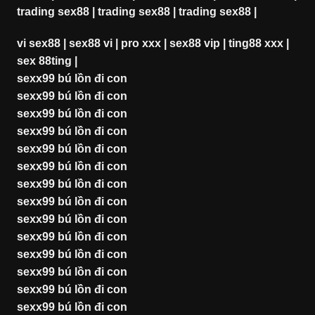
trading sex88
|
trading sex88
|
trading sex88
|
vi sex88
|
sex88 vi
|
pro xxx
|
sex88 vip
|
ting88 xxx
|
sex 88ting
|
sexx99 bú lồn đi con
sexx99 bú lồn đi con
sexx99 bú lồn đi con
sexx99 bú lồn đi con
sexx99 bú lồn đi con
sexx99 bú lồn đi con
sexx99 bú lồn đi con
sexx99 bú lồn đi con
sexx99 bú lồn đi con
sexx99 bú lồn đi con
sexx99 bú lồn đi con
sexx99 bú lồn đi con
sexx99 bú lồn đi con
sexx99 bú lồn đi con