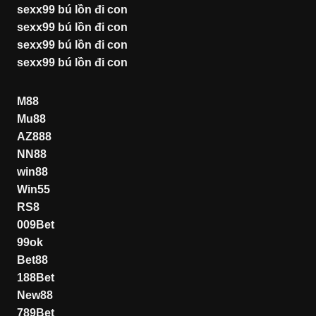
sexx99 bú lồn đi con
sexx99 bú lồn đi con
sexx99 bú lồn đi con
sexx99 bú lồn đi con
M88
Mu88
AZ888
NN88
win88
Win55
RS8
009Bet
99ok
Bet88
188Bet
New88
789Bet