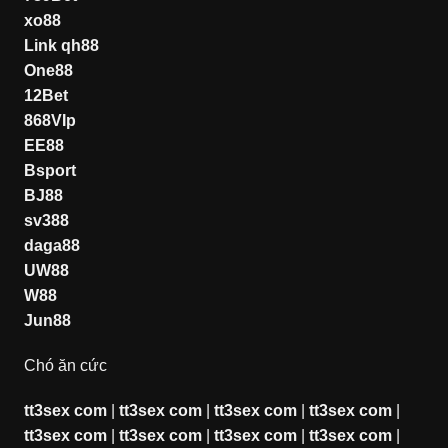
xo88
Link qh88
One88
12Bet
868VIp
EE88
Bsport
BJ88
sv388
daga88
UW88
W88
Jun88
Chó ăn cức
tt3sex com
|
tt3sex com
|
tt3sex com
|
tt3sex com
|
tt3sex com
|
tt3sex com
|
tt3sex com
|
tt3sex com
|