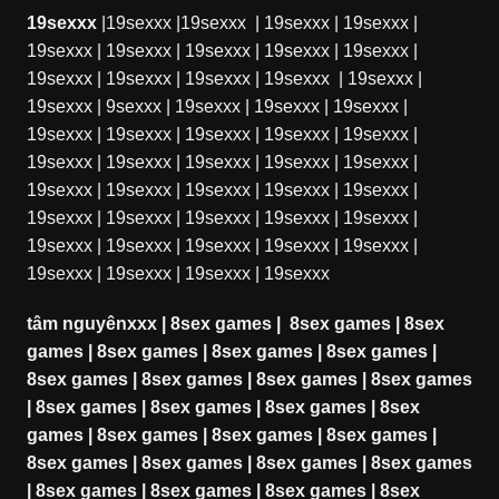
19sexxx
|
19sexxx
|
19sexxx
|
19sexxx
|
19sexxx
|
19sexxx
|
19sexxx
|
19sexxx
|
19sexxx
|
19sexxx
|
19sexxx
|
19sexxx
|
19sexxx
|
19sexxx
|
19sexxx
|
19sexxx
|
9sexxx
|
19sexxx
|
19sexxx
|
19sexxx
|
19sexxx
|
19sexxx
|
19sexxx
|
19sexxx
|
19sexxx
|
19sexxx
|
19sexxx
|
19sexxx
|
19sexxx
|
19sexxx
|
19sexxx
|
19sexxx
|
19sexxx
|
19sexxx
|
19sexxx
|
19sexxx
|
19sexxx
|
19sexxx
|
19sexxx
|
19sexxx
|
19sexxx
|
19sexxx
|
19sexxx
|
19sexxx
|
19sexxx
|
19sexxx
|
19sexxx
|
19sexxx
|
19sexxx
tâm nguyênxxx
|
8sex games
|
8sex games
|
8sex
games
|
8sex games
|
8sex games
|
8sex games
|
8sex games
|
8sex games
|
8sex games
|
8sex games
|
8sex games
|
8sex games
|
8sex games
|
8sex
games
|
8sex games
|
8sex games
|
8sex games
|
8sex games
|
8sex games
|
8sex games
|
8sex games
|
8sex games
|
8sex games
|
8sex games
|
8sex