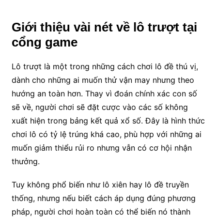
Giới thiệu vài nét về lô trượt tại
cổng game
Lô trượt là một trong những cách chơi lô đề thú vị,
dành cho những ai muốn thử vận may nhưng theo
hướng an toàn hơn. Thay vì đoán chính xác con số
sẽ về, người chơi sẽ đặt cược vào các số không
xuất hiện trong bảng kết quả xổ số. Đây là hình thức
chơi lô có tỷ lệ trúng khá cao, phù hợp với những ai
muốn giảm thiểu rủi ro nhưng vẫn có cơ hội nhận
thưởng.
Tuy không phổ biến như lô xiên hay lô đề truyền
thống, nhưng nếu biết cách áp dụng đúng phương
pháp, người chơi hoàn toàn có thể biến nó thành