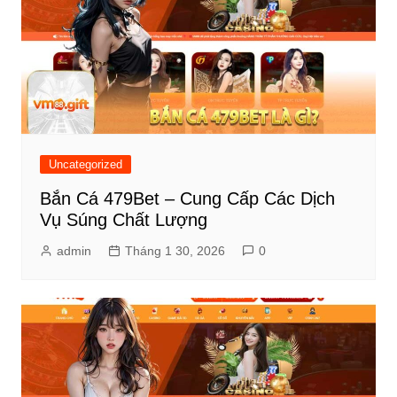
Uncategorized
Bắn Cá 479Bet – Cung Cấp Các Dịch
Vụ Súng Chất Lượng
admin
Tháng 1 30, 2026
0