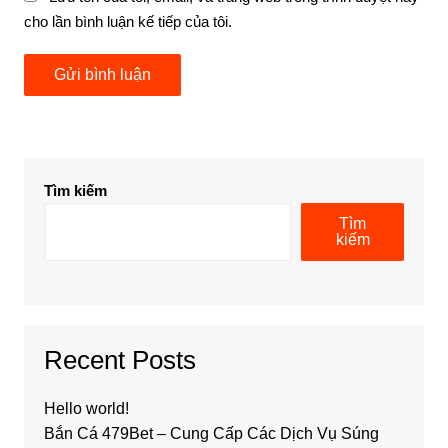
cho lần bình luận kế tiếp của tôi.
Tìm kiếm
Tìm
kiếm
Recent Posts
Hello world!
Bắn Cá 479Bet – Cung Cấp Các Dịch Vụ Súng