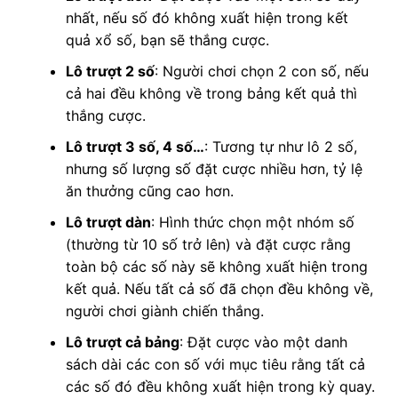
nhất, nếu số đó không xuất hiện trong kết
quả xổ số, bạn sẽ thắng cược.
Lô trượt 2 số
: Người chơi chọn 2 con số, nếu
cả hai đều không về trong bảng kết quả thì
thắng cược.
Lô trượt 3 số, 4 số…
: Tương tự như lô 2 số,
nhưng số lượng số đặt cược nhiều hơn, tỷ lệ
ăn thưởng cũng cao hơn.
Lô trượt dàn
: Hình thức chọn một nhóm số
(thường từ 10 số trở lên) và đặt cược rằng
toàn bộ các số này sẽ không xuất hiện trong
kết quả. Nếu tất cả số đã chọn đều không về,
người chơi giành chiến thắng.
Lô trượt cả bảng
: Đặt cược vào một danh
sách dài các con số với mục tiêu rằng tất cả
các số đó đều không xuất hiện trong kỳ quay.