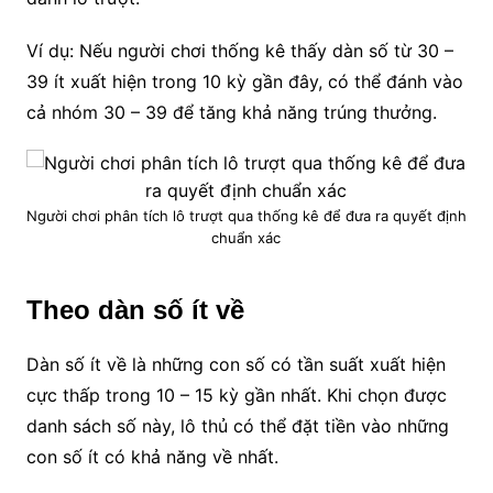
Ví dụ: Nếu người chơi thống kê thấy dàn số từ 30 –
39 ít xuất hiện trong 10 kỳ gần đây, có thể đánh vào
cả nhóm 30 – 39 để tăng khả năng trúng thưởng.
Người chơi phân tích lô trượt qua thống kê để đưa ra quyết định
chuẩn xác
Theo dàn số ít về
Dàn số ít về là những con số có tần suất xuất hiện
cực thấp trong 10 – 15 kỳ gần nhất. Khi chọn được
danh sách số này, lô thủ có thể đặt tiền vào những
con số ít có khả năng về nhất.