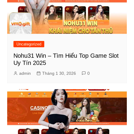
Uncategorized
Nohu31 Win – Tìm Hiểu Top Game Slot
Uy Tín 2025
admin
Tháng 1 30, 2026
0