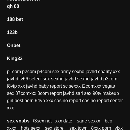
qh 88
188 bet
123b
Onbet
King33
p1com
p2com
p4com
sex army
sexhd
javhd
charity xxx
javhd
tv66
select sex
sexhd
javhd
sexhd
javhd
p3com
f8vip xxx
javhd
baby report
sc sexxx
t2comxxx
vegas
sex
87comxxx
8com report
javhd
sarl sex
90tv
makeup
girl
best porn
84vn xxx
casino report
casino report
center
xxx
sex vnsbs
t3sex net
xxx date
sane sexxx
bco
xxxx
hots sexx
sex store
sex town
8xxx porn
vlxx