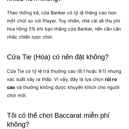
Theo thống kê, cửa Banker có tỷ lệ thắng cao hơn
một chút so với Player. Tuy nhiên, nhà cái sẽ thu phí
hoa hồng 5% khi bạn thắng cửa Banker, nên cần cân
nhắc chiến lược chơi.
Cửa Tie (Hòa) có nên đặt không?
Cửa Tie có tỷ lệ trả thưởng cao (8:1 hoặc 9:1) nhưng
xác suất xảy ra thấp. Vì vậy, đây là lựa chọn
rủi ro
cao
và thường không được khuyến khích cho người
chơi mới.
Tôi có thể chơi Baccarat miễn phí
không?