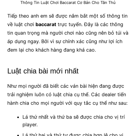
Thông Tin Luật Chơi Baccarat Cơ Bản Cho Tân Thủ
Tiếp theo anh em sẽ được nắm bắt một số thông tin
về luật chơi
baccarat
trực tuyến. Đây là các thông
tin quan trọng mà người chơi nào cũng nên bỏ túi và
áp dụng ngay. Bởi vì sự chính xác cũng như lợi ích
đem lại cho khách hàng đang khá cao.
Luật chia bài mới nhất
Như mọi người đã biết các ván bài hiện đang được
trải nghiệm luôn có luật chia cụ thể. Các dealer tiến
hành chia cho mọi người với quy tắc cụ thể như sau:
Lá thứ nhất và thứ ba sẽ được chia cho vị trí
player.
Lá thứ hai và thứ tư được chia hợp lệ cho vị