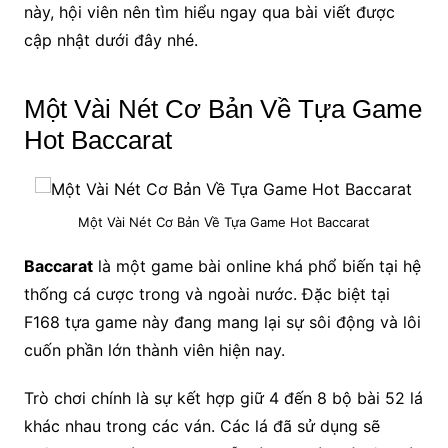
này, hội viên nên tìm hiểu ngay qua bài viết được
cập nhật dưới đây nhé.
Một Vài Nét Cơ Bản Về Tựa Game
Hot Baccarat
Một Vài Nét Cơ Bản Về Tựa Game Hot Baccarat
Baccarat
là một game bài online khá phổ biến tại hệ
thống cá cược trong và ngoài nước. Đặc biệt tại
F168 tựa game này đang mang lại sự sôi động và lôi
cuốn phần lớn thành viên hiện nay.
Trò chơi chính là sự kết hợp giữ 4 đến 8 bộ bài 52 lá
khác nhau trong các ván. Các lá đã sử dụng sẽ