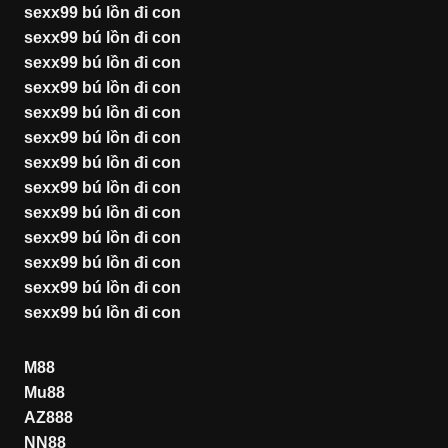
sexx99 bú lồn đi con
sexx99 bú lồn đi con
sexx99 bú lồn đi con
sexx99 bú lồn đi con
sexx99 bú lồn đi con
sexx99 bú lồn đi con
sexx99 bú lồn đi con
sexx99 bú lồn đi con
sexx99 bú lồn đi con
sexx99 bú lồn đi con
sexx99 bú lồn đi con
sexx99 bú lồn đi con
sexx99 bú lồn đi con
M88
Mu88
AZ888
NN88