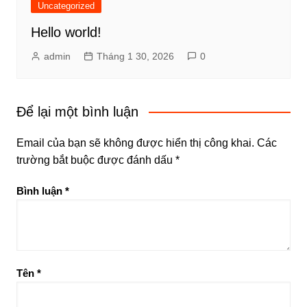
Uncategorized
Hello world!
admin
Tháng 1 30, 2026
0
Để lại một bình luận
Email của bạn sẽ không được hiển thị công khai.
Các
trường bắt buộc được đánh dấu
*
Bình luận
*
Tên
*