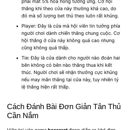
phải mất 5% hoa hồng tương ứng. Cơ hội
thắng khi theo cửa này thường khá cao, do
đó mà số lượng bet thủ theo luôn rất khủng.
Player: Đây là cửa mà hội viên tin tưởng phía
người chơi dành chiến thắng chung cuộc. Cơ
hội thắng ở cửa này không quá cao nhưng
cũng không quá thấp.
Tie: Đây là cửa dành cho người nào đoán hai
bên không có bên nào thắng thua khi kết
thúc. Người chơi sẽ nhận thưởng cực khủng
nếu may mắn thắng tại cửa này, tuy nhiên tỷ
lệ thắng hiện rất thấp.
Cách Đánh Bài Đơn Giản Tân Thủ
Cần Nắm
Hiện tại ván game
baccarat
đang diễn ra khá đơn