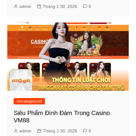
admin
Tháng 1 30, 2026
0
Uncategorized
Siêu Phẩm Đình Đám Trong Casino
VM88
admin
Tháng 1 30, 2026
0