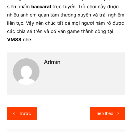
siêu phẩm
baccarat
trực tuyến. Trò chơi này được
nhiều anh em quan tâm thường xuyên và trải nghiệm
liên tục. Vậy nên chúc tất cả mọi người nắm rõ được
các chia sẻ trên và có ván game thành công tại
VM88
nhé.
Admin
Điều
Trước
Tiếp theo
hướng
bài