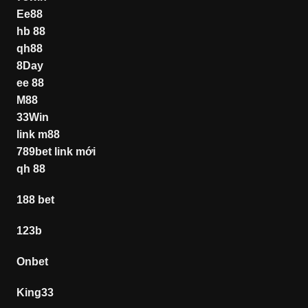
Ee88
hb 88
qh88
8Day
ee 88
M88
33Win
link m88
789bet link mới
qh 88
188 bet
123b
Onbet
King33