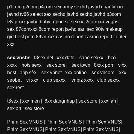
p1com
p2com
p4com
sex army
sexhd
javhd
charity xxx
javhd
tv66
select sex
sexhd
javhd
sexhd
javhd
p3com
f8vip xxx
javhd
baby report
sc sexxx
t2comxxx
vegas
sex
87comxxx
8com report
javhd
sarl sex
90tv
makeup
girl
best porn
84vn xxx
casino report
casino report
center
xxx
sex vnsbs
t3sex net
xxx date
sane sexxx
bco
xxxx
hots sexx
sex store
sex town
8xxx porn
vlxx
best
app sêx
sex vnnet
xxx online
sex vncom
xxx
seobet
vi xxx
club sexxx
vnbiz xxxx
club sexxx
sex rest
t3sex
|
xxx men
|
8xx dangnhap
|
sex store
|
xxx fan
|
sex art
|
sex store
Phim Sex VNUS
|
Phim Sex VNUS
|
Phim Sex VNUS
|
Phim Sex VNUS
|
Phim Sex VNUS
|
Phim Sex VNUS
|