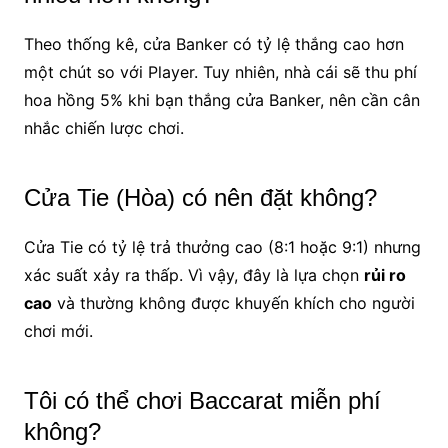
Theo thống kê, cửa Banker có tỷ lệ thắng cao hơn
một chút so với Player. Tuy nhiên, nhà cái sẽ thu phí
hoa hồng 5% khi bạn thắng cửa Banker, nên cần cân
nhắc chiến lược chơi.
Cửa Tie (Hòa) có nên đặt không?
Cửa Tie có tỷ lệ trả thưởng cao (8:1 hoặc 9:1) nhưng
xác suất xảy ra thấp. Vì vậy, đây là lựa chọn
rủi ro
cao
và thường không được khuyến khích cho người
chơi mới.
Tôi có thể chơi Baccarat miễn phí
không?