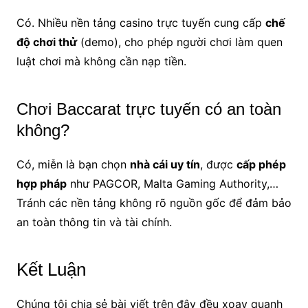
Có. Nhiều nền tảng casino trực tuyến cung cấp
chế
độ chơi thử
(demo), cho phép người chơi làm quen
luật chơi mà không cần nạp tiền.
Chơi Baccarat trực tuyến có an toàn
không?
Có, miễn là bạn chọn
nhà cái uy tín
, được
cấp phép
hợp pháp
như PAGCOR, Malta Gaming Authority,…
Tránh các nền tảng không rõ nguồn gốc để đảm bảo
an toàn thông tin và tài chính.
Kết Luận
Chúng tôi chia sẻ bài viết trên đây đều xoay quanh