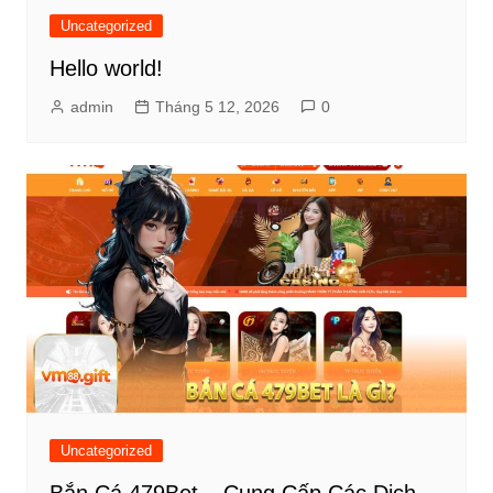
viết
Uncategorized
Hello world!
admin
Tháng 5 12, 2026
0
Uncategorized
Bắn Cá 479Bet – Cung Cấp Các Dịch