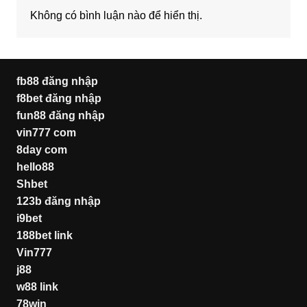
Không có bình luận nào để hiển thị.
fb88 đăng nhập
f8bet đăng nhập
fun88 đăng nhập
vin777 com
8day com
hello88
Shbet
123b đăng nhập
i9bet
188bet link
Vin777
j88
w88 link
78win