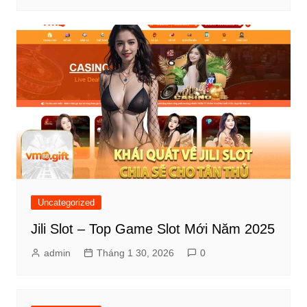
Uncategorized
Jili Slot – Top Game Slot Mới Năm 2025
admin
Tháng 1 30, 2026
0