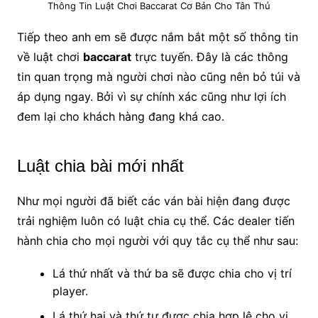
Thông Tin Luật Chơi Baccarat Cơ Bản Cho Tân Thủ
Tiếp theo anh em sẽ được nắm bắt một số thông tin
về luật chơi
baccarat
trực tuyến. Đây là các thông
tin quan trọng mà người chơi nào cũng nên bỏ túi và
áp dụng ngay. Bởi vì sự chính xác cũng như lợi ích
đem lại cho khách hàng đang khá cao.
Luật chia bài mới nhất
Như mọi người đã biết các ván bài hiện đang được
trải nghiệm luôn có luật chia cụ thể. Các dealer tiến
hành chia cho mọi người với quy tắc cụ thể như sau:
Lá thứ nhất và thứ ba sẽ được chia cho vị trí
player.
Lá thứ hai và thứ tư được chia hợp lệ cho vị