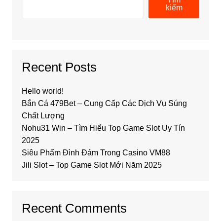
kiếm
Recent Posts
Hello world!
Bắn Cá 479Bet – Cung Cấp Các Dịch Vụ Súng
Chất Lượng
Nohu31 Win – Tìm Hiểu Top Game Slot Uy Tín
2025
Siêu Phẩm Đình Đám Trong Casino VM88
Jili Slot – Top Game Slot Mới Năm 2025
Recent Comments