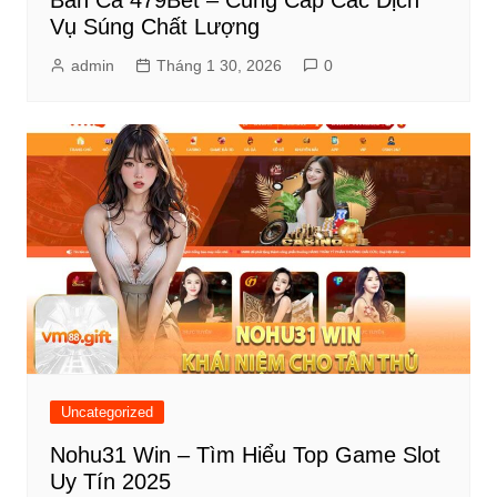
Vụ Súng Chất Lượng
admin
Tháng 1 30, 2026
0
Uncategorized
Nohu31 Win – Tìm Hiểu Top Game Slot
Uy Tín 2025