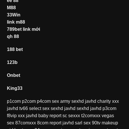
ee 88
M88
33Win
link m88
789bet link mới
qh 88
188 bet
123b
Onbet
King33
p1com
p2com
p4com
sex army
sexhd
javhd
charity xxx
javhd
tv66
select sex
sexhd
javhd
sexhd
javhd
p3com
f8vip xxx
javhd
baby report
sc sexxx
t2comxxx
vegas
sex
87comxxx
8com report
javhd
sarl sex
90tv
makeup