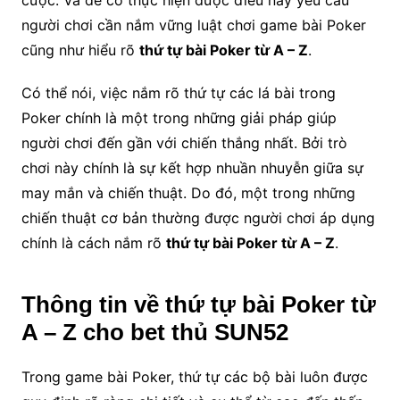
người chơi cần nắm vững luật chơi game bài Poker
cũng như hiểu rõ
thứ tự bài Poker từ A – Z
.
Có thể nói, việc nắm rõ thứ tự các lá bài trong
Poker chính là một trong những giải pháp giúp
người chơi đến gần với chiến thắng nhất. Bởi trò
chơi này chính là sự kết hợp nhuần nhuyễn giữa sự
may mắn và chiến thuật. Do đó, một trong những
chiến thuật cơ bản thường được người chơi áp dụng
chính là cách nắm rõ
thứ tự bài Poker từ A – Z
.
Thông tin về thứ tự bài Poker từ
A – Z cho bet thủ SUN52
Trong game bài Poker, thứ tự các bộ bài luôn được