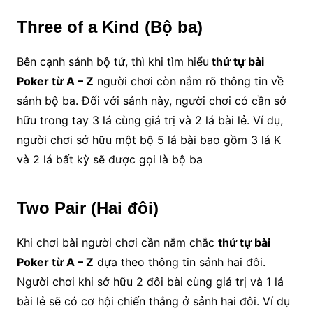
Three of a Kind (Bộ ba)
Bên cạnh sảnh bộ tứ, thì khi tìm hiểu
thứ tự bài
Poker từ A – Z
người chơi còn nắm rõ thông tin về
sảnh bộ ba. Đối với sảnh này, người chơi có cần sở
hữu trong tay 3 lá cùng giá trị và 2 lá bài lẻ. Ví dụ,
người chơi sở hữu một bộ 5 lá bài bao gồm 3 lá K
và 2 lá bất kỳ sẽ được gọi là bộ ba
Two Pair (Hai đôi)
Khi chơi bài người chơi cần nắm chắc
thứ tự bài
Poker từ A – Z
dựa theo thông tin sảnh hai đôi.
Người chơi khi sở hữu 2 đôi bài cùng giá trị và 1 lá
bài lẻ sẽ có cơ hội chiến thắng ở sảnh hai đôi. Ví dụ