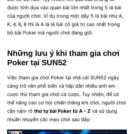
được tính dựa vào quan bài lớn nhất trong 5 lá bài
của người chơi. Ví dụ trong một dãy 5 lá bài như A,
K, 4, 6, 8 thì lá A là lá bài có giá trị cao nhất trong
bộ bài Poker mà người chơi đang giữ.
Những lưu ý khi tham gia chơi
Poker tại SUN52
Việc tham gia chơi Poker tại nhà cái SUN52 ngày
càng trở nên phổ biến và hấp dẫn nhiều anh em
cược thủ tham gia chơi cá cược. Tuy nhiên, để có
thể nâng cao cơ hội chiến thắng khi chơi, người chơi
cần nắm rõ
thứ tự bài Poker từ A – Z
và sử dụng
nhuần nhuyễn các mẹo chơi sau đây: