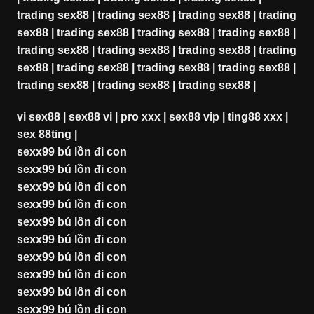
trading sex88
|
trading sex88
|
trading sex88
|
trading
sex88
|
trading sex88
|
trading sex88
|
trading sex88
|
trading sex88
|
trading sex88
|
trading sex88
|
trading
sex88
|
trading sex88
|
trading sex88
|
trading sex88
|
trading sex88
|
trading sex88
|
trading sex88
|
vi sex88
|
sex88 vi
|
pro xxx
|
sex88 vip
|
ting88 xxx
|
sex 88ting
|
sexx99 bú lồn đi con
sexx99 bú lồn đi con
sexx99 bú lồn đi con
sexx99 bú lồn đi con
sexx99 bú lồn đi con
sexx99 bú lồn đi con
sexx99 bú lồn đi con
sexx99 bú lồn đi con
sexx99 bú lồn đi con
sexx99 bú lồn đi con