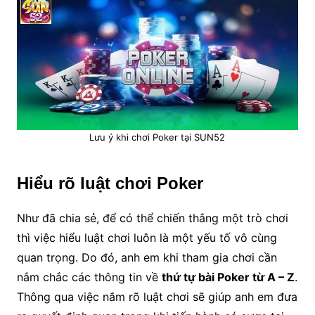
Lưu ý khi chơi Poker tại SUN52
Hiểu rõ luật chơi Poker
Như đã chia sẻ, để có thể chiến thắng một trò chơi
thì việc hiểu luật chơi luôn là một yếu tố vô cùng
quan trọng. Do đó, anh em khi tham gia chơi cần
nắm chắc các thông tin về
thứ tự bài Poker từ A – Z
.
Thông qua việc nắm rõ luật chơi sẽ giúp anh em đưa