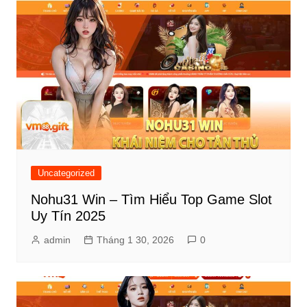
Uncategorized
Nohu31 Win – Tìm Hiểu Top Game Slot
Uy Tín 2025
admin
Tháng 1 30, 2026
0