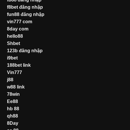
f8bet đăng nhập
fun88 đăng nhập
vin777 com
8day com
hello88
Shbet
123b đăng nhập
i9bet
188bet link
Vin777
j88
w88 link
78win
Ee88
hb 88
qh88
8Day