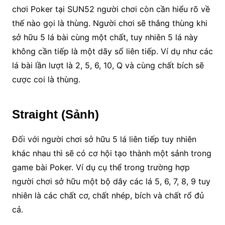
chơi Poker tại SUN52 người chơi còn cần hiểu rõ về
thế nào gọi là thùng. Người chơi sẽ thắng thùng khi
sở hữu 5 lá bài cùng một chất, tuy nhiên 5 lá này
không cần tiếp là một dãy số liên tiếp. Ví dụ như các
lá bài lần lượt là 2, 5, 6, 10, Q và cùng chất bích sẽ
cược coi là thùng.
Straight (Sảnh)
Đối với người chơi sở hữu 5 lá liên tiếp tuy nhiên
khác nhau thì sẽ có cơ hội tạo thành một sảnh trong
game bài Poker. Ví dụ cụ thể trong trường hợp
người chơi sở hữu một bộ dây các lá 5, 6, 7, 8, 9 tuy
nhiên là các chất cơ, chất nhép, bích và chất rổ đủ
cả.