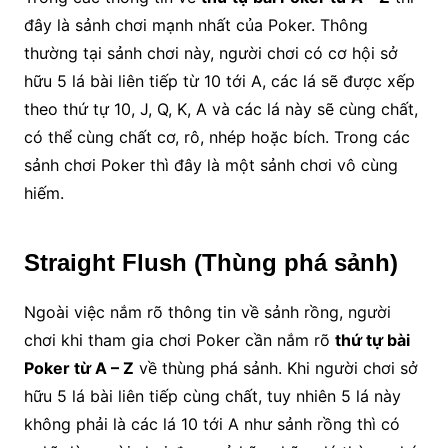
đây là sảnh chơi mạnh nhất của Poker. Thông
thường tại sảnh chơi này, người chơi có cơ hội sở
hữu 5 lá bài liên tiếp từ 10 tới A, các lá sẽ được xếp
theo thứ tự 10, J, Q, K, A và các lá này sẽ cùng chất,
có thể cùng chất cơ, rô, nhép hoặc bích. Trong các
sảnh chơi Poker thì đây là một sảnh chơi vô cùng
hiếm.
Straight Flush (Thùng phá sảnh)
Ngoài việc nắm rõ thông tin về sảnh rồng, người
chơi khi tham gia chơi Poker cần nắm rõ
thứ tự bài
Poker từ A – Z
về thùng phá sảnh. Khi người chơi sở
hữu 5 lá bài liên tiếp cùng chất, tuy nhiên 5 lá này
không phải là các lá 10 tới A như sảnh rồng thì có