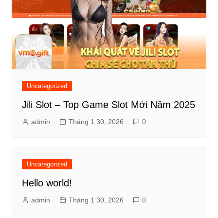
Uncategorized
Jili Slot – Top Game Slot Mới Năm 2025
admin
Tháng 1 30, 2026
0
Uncategorized
Hello world!
admin
Tháng 1 30, 2026
0