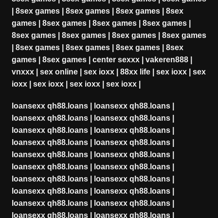
|
8sex games
|
8sex games
|
8sex games
|
8sex
games
|
8sex games
|
8sex games
|
8sex games
|
8sex games
|
8sex games
|
8sex games
|
8sex games
|
8sex games
|
8sex games
|
8sex games
|
8sex
games
|
8sex games
|
center sexxx
|
vakeren888
|
vnxxx
|
sex online
|
sex ioxx
|
88xx life
|
sex ioxx
|
sex
ioxx
|
sex ioxx
|
sex ioxx
|
sex ioxx
|
loansexx qh88.loans
|
loansexx qh88.loans
|
loansexx qh88.loans
|
loansexx qh88.loans
|
loansexx qh88.loans
|
loansexx qh88.loans
|
loansexx qh88.loans
|
loansexx qh88.loans
|
loansexx qh88.loans
|
loansexx qh88.loans
|
loansexx qh88.loans
|
loansexx qh88.loans
|
loansexx qh88.loans
|
loansexx qh88.loans
|
loansexx qh88.loans
|
loansexx qh88.loans
|
loansexx qh88.loans
|
loansexx qh88.loans
|
loansexx qh88.loans
|
loansexx qh88.loans
|