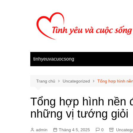
Chuyển
đến
phần
nội
dung
tinhyeuvacuocsong
Trang chủ
Uncategorized
Tổng hợp hình nền 
Tổng hợp hình nền đ
những vị tướng giỏi
admin
Tháng 4 5, 2025
0
Uncatego