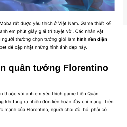
Moba rất được yêu thích ở Việt Nam. Game thiết kế
nh em phút giây giải trí tuyệt vời. Các nhân vật
u người thường chọn tướng giỏi làm
hình nền điện
abet để cập nhật những hình ảnh đẹp này.
iên quân tướng Florentino
en thuộc với anh em yêu thích game Liên Quân
g khi tung ra nhiều đòn liên hoàn đầy chí mạng. Trên
ức mạnh của Florentino, người chơi đòi hỏi phải có