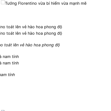
no toát lên vẻ hào hoa phong độ
 nam tính