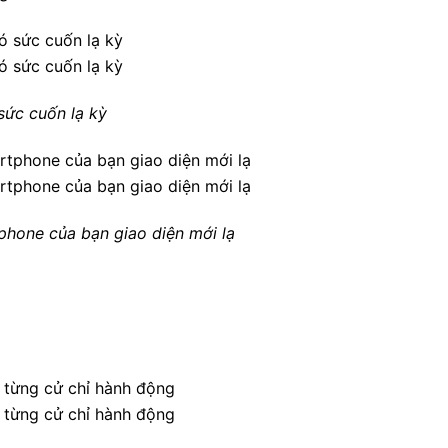
sức cuốn lạ kỳ
hone của bạn giao diện mới lạ