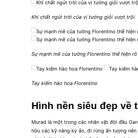
Khí chất ngút trời của vị tướng giỏi vượt trội
Sự mạnh mẽ của tướng Florentino thể hiện r
Tay kiếm hào hoa Florentino
Hình nền siêu đẹp về
Murad là một trong các nhân vật đời đầu Gar
hữu các kỹ năng kỳ ảo, đi rừng ấn tượng nên 