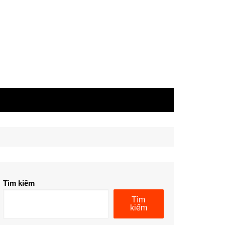
Tìm kiếm
Tìm
kiếm