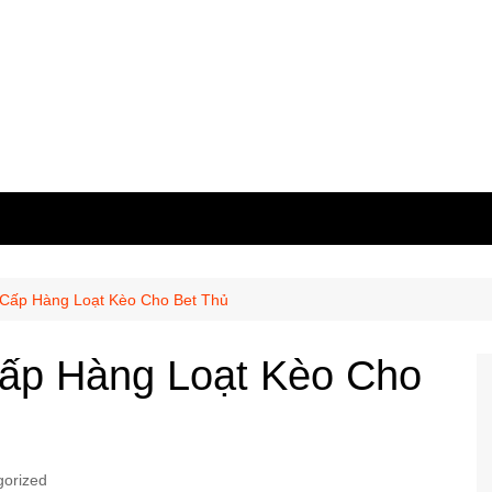
 Cấp Hàng Loạt Kèo Cho Bet Thủ
ấp Hàng Loạt Kèo Cho
gorized