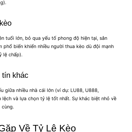
g).
 kèo
ên tuổi lớn, bỏ qua yếu tố phong độ hiện tại, sân
ầm phổ biến khiến nhiều người thua kèo dù đội mạnh
 lệ chấp).
 tín khác
u giữa nhiều nhà cái lớn (ví dụ: LU88, U888,
ch và lựa chọn tỷ lệ tốt nhất. Sự khác biệt nhỏ về
 cùng.
Gặp Về Tỷ Lệ Kèo