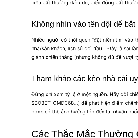
hiệu bất thường (kèo dụ, biến động bất thườn
Không nhìn vào tên đội để bắt
Nhiều người có thói quen “đặt niềm tin” vào t
nhà/sân khách, lịch sử đối đầu… Đây là sai l
giành chiến thắng (nhưng không đủ để vượt tỷ
Tham khảo các kèo nhà cái uy
Đừng chỉ xem tỷ lệ ở một nguồn. Hãy đối chiế
SBOBET, CMD368…) để phát hiện điểm chênh lệ
odds có thể ảnh hưởng lớn đến lợi nhuận cuối
Các Thắc Mắc Thường 