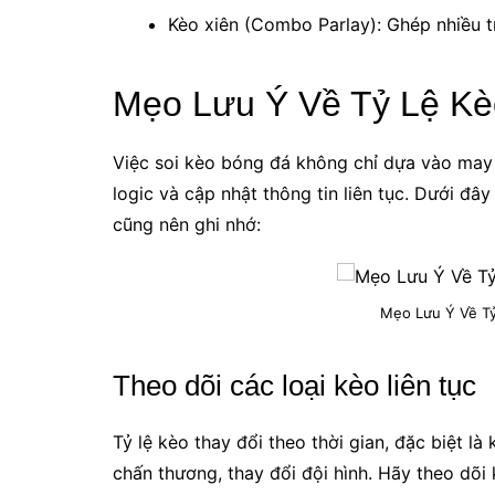
Kèo xiên (Combo Parlay): Ghép nhiều t
Mẹo Lưu Ý Về Tỷ Lệ Kè
Việc soi kèo bóng đá không chỉ dựa vào may 
logic và cập nhật thông tin liên tục. Dưới đâ
cũng nên ghi nhớ:
Mẹo Lưu Ý Về Tỷ
Theo dõi các loại kèo liên tục
Tỷ lệ kèo thay đổi theo thời gian, đặc biệt l
chấn thương, thay đổi đội hình. Hãy theo dõi 