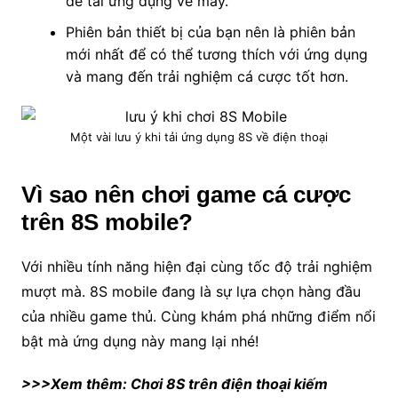
để tải ứng dụng về máy.
Phiên bản thiết bị của bạn nên là phiên bản
mới nhất để có thể tương thích với ứng dụng
và mang đến trải nghiệm cá cược tốt hơn.
Một vài lưu ý khi tải ứng dụng 8S về điện thoại
Vì sao nên chơi game cá cược
trên 8S mobile?
Với nhiều tính năng hiện đại cùng tốc độ trải nghiệm
mượt mà. 8S mobile đang là sự lựa chọn hàng đầu
của nhiều game thủ. Cùng khám phá những điểm nổi
bật mà ứng dụng này mang lại nhé!
>>>Xem thêm:
Chơi 8S trên điện thoại kiếm