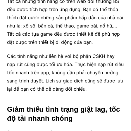
Tất cả những tính năng có trên web đổi thưởng 8S
đều được tích hợp trên ứng dụng. Bạn có thể thỏa
thích đặt cược những sản phẩm hấp dẫn của nhà cái
như là: xổ số, bắn cá, thể thao, game bài, nổ hũ,…
Tất cả các tựa game đều được thiết kế để phù hợp
đặt cược trên thiết bị di động của bạn.
Các tính năng như liên hệ với bộ phận CSKH hay
nạp rút cũng được tối ưu hóa. Thực hiện nạp rút siêu
tốc nhanh trên app, không cần phải chuyển hướng
sang trình duyệt. Lịch sử giao dịch cũng sẽ được lưu
lại để bạn có thể dễ dàng đối chiếu.
Giảm thiểu tình trạng giật lag, tốc
độ tải nhanh chóng