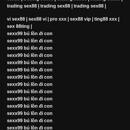
trading sex88
|
trading sex88
|
trading sex88
|
vi sex88
|
sex88 vi
|
pro xxx
|
sex88 vip
|
ting88 xxx
|
sex 88ting
|
sexx99 bú lồn đi con
sexx99 bú lồn đi con
sexx99 bú lồn đi con
sexx99 bú lồn đi con
sexx99 bú lồn đi con
sexx99 bú lồn đi con
sexx99 bú lồn đi con
sexx99 bú lồn đi con
sexx99 bú lồn đi con
sexx99 bú lồn đi con
sexx99 bú lồn đi con
sexx99 bú lồn đi con
sexx99 bú lồn đi con
sexx99 bú lồn đi con