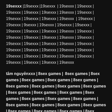
19sexxx
|
19sexxx
|
19sexxx
|
19sexxx
|
19sexxx
|
19sexxx
|
19sexxx
|
19sexxx
|
19sexxx
|
19sexxx
|
19sexxx
|
19sexxx
|
19sexxx
|
19sexxx
|
19sexxx
|
19sexxx
|
9sexxx
|
19sexxx
|
19sexxx
|
19sexxx
|
19sexxx
|
19sexxx
|
19sexxx
|
19sexxx
|
19sexxx
|
19sexxx
|
19sexxx
|
19sexxx
|
19sexxx
|
19sexxx
|
19sexxx
|
19sexxx
|
19sexxx
|
19sexxx
|
19sexxx
|
19sexxx
|
19sexxx
|
19sexxx
|
19sexxx
|
19sexxx
|
19sexxx
|
19sexxx
|
19sexxx
|
19sexxx
|
19sexxx
|
19sexxx
|
19sexxx
|
19sexxx
|
19sexxx
tâm nguyênxxx
|
8sex games
|
8sex games
|
8sex
games
|
8sex games
|
8sex games
|
8sex games
|
8sex games
|
8sex games
|
8sex games
|
8sex games
|
8sex games
|
8sex games
|
8sex games
|
8sex
games
|
8sex games
|
8sex games
|
8sex games
|
8sex games
|
8sex games
|
8sex games
|
8sex games
|
8sex games
|
8sex games
|
8sex games
|
8sex