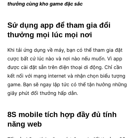
thưởng cùng kho game đặc sắc
Sử dụng app để tham gia đổi
thưởng mọi lúc mọi nơi
Khi tải ứng dụng về máy, bạn có thể tham gia đặt
cược bất cứ lúc nào và nơi nào nếu muốn. Vì app
được cài đặt sẵn trên điện thoại di động. Chỉ cần
kết nối với mạng internet và nhận chọn biểu tượng
game. Bạn sẽ ngay lập tức có thể tận hưởng những
giây phút đổi thưởng hấp dẫn.
8S mobile tích hợp đầy đủ tính
năng web