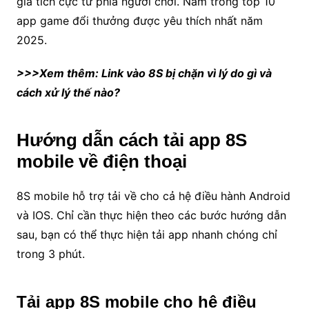
giá tích cực từ phía người chơi. Nằm trong top 10
app game đổi thưởng được yêu thích nhất năm
2025.
>>>Xem thêm: Link vào 8S bị chặn vì lý do gì và
cách xử lý thế nào?
Hướng dẫn cách tải app 8S
mobile về điện thoại
8S mobile hỗ trợ tải về cho cả hệ điều hành Android
và IOS. Chỉ cần thực hiện theo các bước hướng dẫn
sau, bạn có thể thực hiện tải app nhanh chóng chỉ
trong 3 phút.
Tải app 8S mobile cho hệ điều