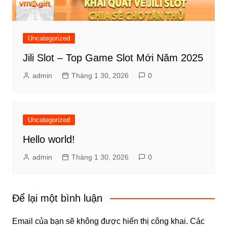
Uncategorized
Jili Slot – Top Game Slot Mới Năm 2025
admin
Tháng 1 30, 2026
0
Uncategorized
Hello world!
admin
Tháng 1 30, 2026
0
Để lại một bình luận
Email của bạn sẽ không được hiển thị công khai.
Các