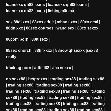
loansexx qh88.loans
|
loansexx qh88.loans
|
loansexx qh88.loans
|
fishing câu cá
sex 88oi xxx
|
88xxx adult
|
mbank xxx
|
89xx deal
|
88dn xxx
|
88sex courses
|
wang sex
|
88cx sexxx
|
88com porn
|
88tt sexx
|
88sex church
|
88hi xxxx
|
88now qhsexxx
|
sex88
realty
tracking porn
|
adbet88
|
acs sexxx
|
on sexx88
|
betproxxx
|
trading sex88
|
trading sex88
|
trading sex88
|
trading sex88
|
trading sex88
|
trading sex88
|
trading sex88
|
trading sex88
|
trading
sex88
|
trading sex88
|
trading sex88
|
trading sex88
|
trading sex88
|
trading sex88
|
trading sex88
|
trading
sex88
|
trading sex88
|
trading sex88
|
trading sex88
|