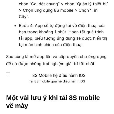
chọn “Cài đặt chung” > chọn “Quản lý thiết bị”
> Chọn ứng dụng 8S mobile > Chọn “Tin
Cậy”.
Bước 4: App sẽ tự động tải về điện thoại của
bạn trong khoảng 1 phút. Hoàn tất quá trình
tải app, biểu tượng ứng dụng sẽ được hiển thị
tại màn hình chính của điện thoại.
Sau cùng là mở app lên và cấp quyền cho ứng dụng
để có được những trải nghiệm giải trí tốt nhất.
Tải 8S mobile qua hệ điều hành IOS
Một vài lưu ý khi tải 8S mobile
về máy