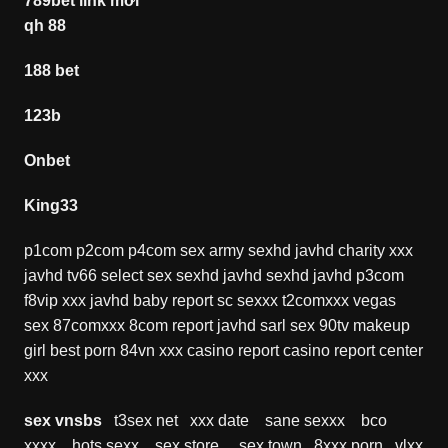
789bet link mới
qh 88
188 bet
123b
Onbet
King33
p1com
p2com
p4com
sex army
sexhd
javhd
charity xxx
javhd
tv66
select sex
sexhd
javhd
sexhd
javhd
p3com
f8vip xxx
javhd
baby report
sc sexxx
t2comxxx
vegas
sex
87comxxx
8com report
javhd
sarl sex
90tv
makeup
girl
best porn
84vn xxx
casino report
casino report
center
xxx
sex vnsbs
t3sex net
xxx date
sane sexxx
bco
xxxx
hots sexx
sex store
sex town
8xxx porn
vlxx