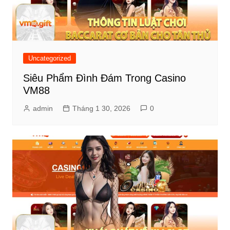
Uncategorized
Siêu Phẩm Đình Đám Trong Casino
VM88
admin
Tháng 1 30, 2026
0