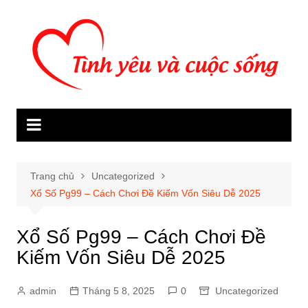
Chuyển
đến
phần
nội
dung
Trang chủ
Uncategorized
Xổ Số Pg99 – Cách Chơi Đề Kiếm Vốn Siêu Dễ 2025
Xổ Số Pg99 – Cách Chơi Đề
Kiếm Vốn Siêu Dễ 2025
admin
Tháng 5 8, 2025
0
Uncategorized