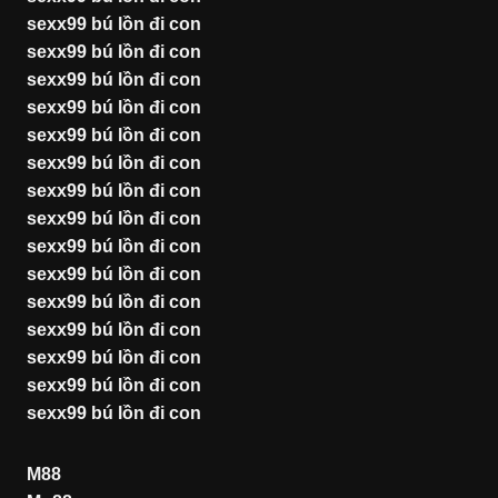
sexx99 bú lồn đi con
sexx99 bú lồn đi con
sexx99 bú lồn đi con
sexx99 bú lồn đi con
sexx99 bú lồn đi con
sexx99 bú lồn đi con
sexx99 bú lồn đi con
sexx99 bú lồn đi con
sexx99 bú lồn đi con
sexx99 bú lồn đi con
sexx99 bú lồn đi con
sexx99 bú lồn đi con
sexx99 bú lồn đi con
sexx99 bú lồn đi con
sexx99 bú lồn đi con
M88