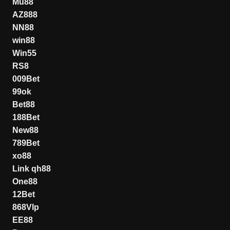
Mu88
AZ888
NN88
win88
Win55
RS8
009Bet
99ok
Bet88
188Bet
New88
789Bet
xo88
Link qh88
One88
12Bet
868VIp
EE88