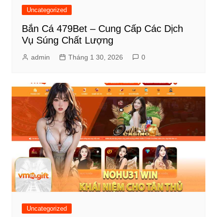
Uncategorized
Bắn Cá 479Bet – Cung Cấp Các Dịch
Vụ Súng Chất Lượng
admin
Tháng 1 30, 2026
0
Uncategorized