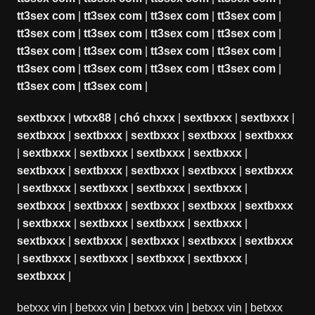
tt3sex com
|
tt3sex com
|
tt3sex com
|
tt3sex com
|
tt3sex com
|
tt3sex com
|
tt3sex com
|
tt3sex com
|
tt3sex com
|
tt3sex com
|
tt3sex com
|
tt3sex com
|
tt3sex com
|
tt3sex com
|
tt3sex com
|
tt3sex com
|
tt3sex com
|
tt3sex com
|
sextbxxx
|
wtxx88
|
chó chxxx
|
sextbxxx
|
sextbxxx
|
sextbxxx
|
sextbxxx
|
sextbxxx
|
sextbxxx
|
sextbxxx
|
sextbxxx
|
sextbxxx
|
sextbxxx
|
sextbxxx
|
sextbxxx
|
sextbxxx
|
sextbxxx
|
sextbxxx
|
sextbxxx
|
sextbxxx
|
sextbxxx
|
sextbxxx
|
sextbxxx
|
sextbxxx
|
sextbxxx
|
sextbxxx
|
sextbxxx
|
sextbxxx
|
sextbxxx
|
sextbxxx
|
sextbxxx
|
sextbxxx
|
sextbxxx
|
sextbxxx
|
sextbxxx
|
sextbxxx
|
sextbxxx
|
sextbxxx
|
sextbxxx
|
sextbxxx
|
sextbxxx
|
sextbxxx
|
betxxx vin
|
betxxx vin
|
betxxx vin
|
betxxx vin
|
betxxx