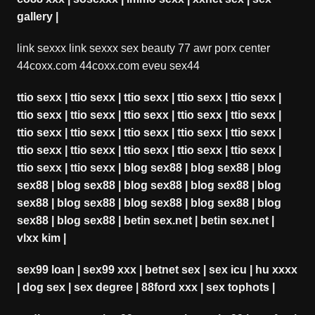
gallery
|
link sexxx
link sexxx
sex beauty
77 awr
porx center
44coxx.com
44coxx.com
eveu sex44
ttio sexx
|
ttio sexx
|
ttio sexx
|
ttio sexx
|
ttio sexx
|
ttio sexx
|
ttio sexx
|
ttio sexx
|
ttio sexx
|
ttio sexx
|
ttio sexx
|
ttio sexx
|
ttio sexx
|
ttio sexx
|
ttio sexx
|
ttio sexx
|
ttio sexx
|
ttio sexx
|
ttio sexx
|
ttio sexx
|
ttio sexx
|
ttio sexx
|
blog sex88
|
blog sex88
|
blog
sex88
|
blog sex88
|
blog sex88
|
blog sex88
|
blog
sex88
|
blog sex88
|
blog sex88
|
blog sex88
|
blog
sex88
|
blog sex88
|
betin sex.net
|
betin sex.net
|
vlxx kim
|
sex99 loan
|
sex99 xxx
|
betnet sex
|
sex icu
|
hu xxxx
|
dog sex
|
sex degree
|
88ford xxx
|
sex tophots
|