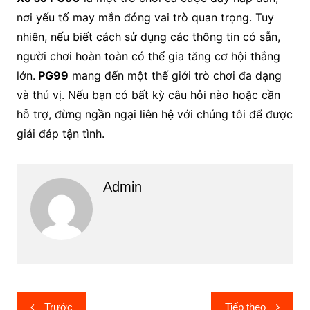
nơi yếu tố may mắn đóng vai trò quan trọng. Tuy
nhiên, nếu biết cách sử dụng các thông tin có sẵn,
người chơi hoàn toàn có thể gia tăng cơ hội thắng
lớn.
PG99
mang đến một thế giới trò chơi đa dạng
và thú vị. Nếu bạn có bất kỳ câu hỏi nào hoặc cần
hỗ trợ, đừng ngần ngại liên hệ với chúng tôi để được
giải đáp tận tình.
Admin
Điều
Trước
Tiếp theo