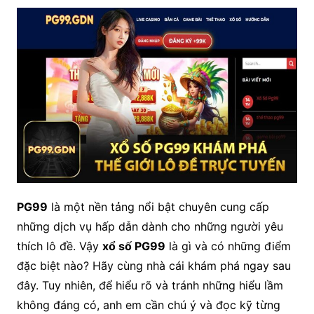
PG99
là một nền tảng nổi bật chuyên cung cấp
những dịch vụ hấp dẫn dành cho những người yêu
thích lô đề. Vậy
xổ số PG99
là gì và có những điểm
đặc biệt nào? Hãy cùng nhà cái khám phá ngay sau
đây. Tuy nhiên, để hiểu rõ và tránh những hiểu lầm
không đáng có, anh em cần chú ý và đọc kỹ từng