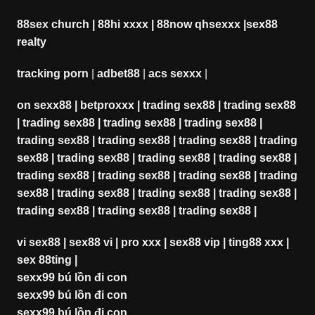
88sex church
|
88hi xxxx
|
88now qhsexxx
|
sex88
realty
tracking porn
|
adbet88
|
acs sexxx
|
on sexx88
|
betproxxx
|
trading sex88
|
trading sex88
|
trading sex88
|
trading sex88
|
trading sex88
|
trading sex88
|
trading sex88
|
trading sex88
|
trading
sex88
|
trading sex88
|
trading sex88
|
trading sex88
|
trading sex88
|
trading sex88
|
trading sex88
|
trading
sex88
|
trading sex88
|
trading sex88
|
trading sex88
|
trading sex88
|
trading sex88
|
trading sex88
|
vi sex88
|
sex88 vi
|
pro xxx
|
sex88 vip
|
ting88 xxx
|
sex 88ting
|
sexx99 bú lồn đi con
sexx99 bú lồn đi con
sexx99 bú lồn đi con